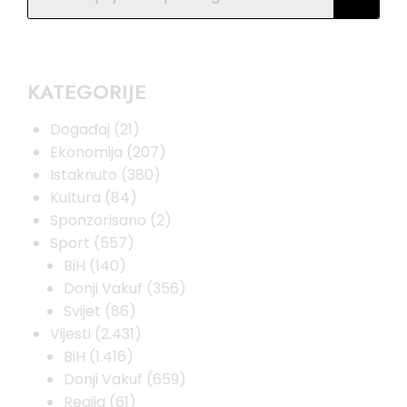
TRENDING
KATEGORIJE
Događaj
(21)
Ekonomija
(207)
Istaknuto
(380)
Kultura
(84)
Sponzorisano
(2)
Sport
(557)
BiH
(140)
Donji Vakuf
(356)
Svijet
(86)
Vijesti
(2.431)
BiH
(1.416)
Donji Vakuf
(659)
Regija
(61)