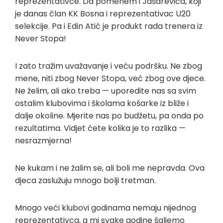
reprezentativce. Da pomenem i Jašarevića, koji
je danas član KK Bosna i reprezentativac U20
selekcije. Pa i Edin Atić je produkt rada trenera iz
Never Stopa!
I zato tražim uvažavanje i veću podršku. Ne zbog
mene, niti zbog Never Stopa, već zbog ove djece.
Ne želim, ali ako treba — uporedite nas sa svim
ostalim klubovima i školama košarke iz bliže i
dalje okoline. Mjerite nas po budžetu, pa onda po
rezultatima. Vidjet ćete kolika je to razlika —
nesrazmjerna!
Ne kukam i ne žalim se, ali boli me nepravda. Ova
djeca zaslužuju mnogo bolji tretman.
Mnogo veći klubovi godinama nemaju nijednog
reprezentativca, a mi svake godine šaljemo