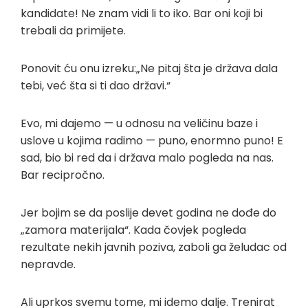
kandidate! Ne znam vidi li to iko. Bar oni koji bi
trebali da primijete.
Ponovit ću onu izreku:„Ne pitaj šta je država dala
tebi, već šta si ti dao državi.“
Evo, mi dajemo — u odnosu na veličinu baze i
uslove u kojima radimo — puno, enormno puno! E
sad, bio bi red da i država malo pogleda na nas.
Bar recipročno.
Jer bojim se da poslije devet godina ne dođe do
„zamora materijala“. Kada čovjek pogleda
rezultate nekih javnih poziva, zaboli ga želudac od
nepravde.
Ali uprkos svemu tome, mi idemo dalje. Trenirat