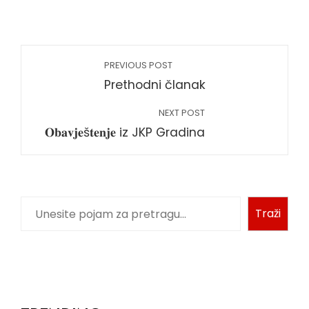
PREVIOUS POST
Prethodni članak
NEXT POST
𝐎𝐛𝐚𝐯𝐣𝐞š𝐭𝐞𝐧𝐣𝐞 iz JKP Gradina
Traži