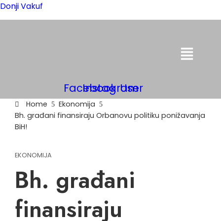
Donji Vakuf
Menu
Facebook
Instagram
User
Home
Ekonomija
Bh. građani finansiraju Orbanovu politiku ponižavanja
BiH!
EKONOMIJA
Bh. građani
finansiraju