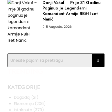
Donji Vakuf – Prije 31 Godinu
Poginuo Je Legendarni
Komandant Armije RBiH Izet
Nanić
5 Augusta, 2026
TRENDING
KATEGORIJE
Događaj
(21)
Ekonomija
(206)
Istaknuto
(379)