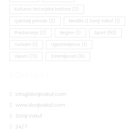
Kulturno historijska baština
(2)
Ljubitelji prirode
(2)
Medžlis IZ Donji Vakuf
(1)
Predavanja
(2)
Region
(1)
Sport
(63)
Turizam
(1)
Ugostiteljstvo
(1)
Vijesti
(73)
Zanimljivosti
(6)
KONTAKT
info@donjivakuf.com
www.donjivakuf.com
Donji Vakuf
24/7
Impressum
|
Pravila korištenja