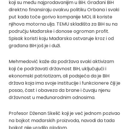
koji su među najprodavanijim u BiH. Građani BiH
direktno finansiraju ovakvu politiku Orbana i svaki
put kada toče gorivo kompanije MOL ili koriste
njihova motorna ulja. TEMU skladišta za BiH su na
području Mađarske i donose ogroman profit.
Spisak koristi koju Mađarska ostvaruje kroz i od
građana BiH još je i duži.
Mehmedović kaže da podržava svaki aktivizam
koji će podržavati državnost BiH, uključujući i
ekonomski patriotizam, ali podsjeća da je BiH
država koja ima svoje institucije i funkcionere čiji je
posao, čast i obaveza da brane i čuvaju njenu
državnost u međunarodnim odnosima.
Profesor Dženan Skelić koji je već jednom pozivao
na bojkot mađarskih proizvoda, navodi da tada
bojkot nije urodilo plodom.