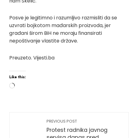
nam Skelić.
Posve je legitimno i razumljivo razmisliti da se
uzvrati bojkotom mađarskih proizvoda, jer
građani širom BiH ne moraju finansirati
nepoštivanje vlastite države.
Preuzeto. Vijesti.ba
Like this:
Loading…
PREVIOUS POST
Protest radnika javnog
servisa danas pred