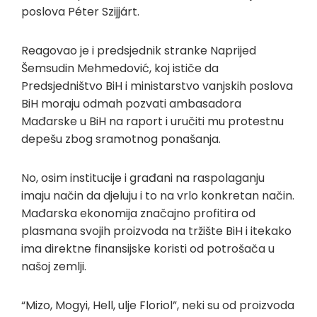
poslova Péter Szijjárt.
Reagovao je i predsjednik stranke Naprijed
Šemsudin Mehmedović, koj ističe da
Predsjedništvo BiH i ministarstvo vanjskih poslova
BiH moraju odmah pozvati ambasadora
Mađarske u BiH na raport i uručiti mu protestnu
depešu zbog sramotnog ponašanja.
No, osim institucije i građani na raspolaganju
imaju način da djeluju i to na vrlo konkretan način.
Mađarska ekonomija značajno profitira od
plasmana svojih proizvoda na tržište BiH i itekako
ima direktne finansijske koristi od potrošača u
našoj zemlji.
“Mizo, Mogyi, Hell, ulje Floriol”, neki su od proizvoda