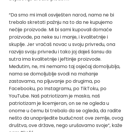
“Da smo mi imali osviješten narod, nama ne bi
trebalo skretati pažnju na to da ne kupujemo
nečije proizvode. Mi bi sami kupovali domaće
proizvode, pa neke su i manje, i kvalitetnije i
skuplje. Jer vraćaš novac u svoju privredu, ona
razvija svoju privredu i tako joj daješ šansu da
sutra ima kvalitetnije i jeftinije proizvode.
Međutim, ne, mi nemamo taj osjećaj domoljublja,
nama se domoljublje svodi na mahanje
zastavama, na pljuvanje po drugima, po
Facebooku, po Instagramu, po TikToku, po
YouTube. Naš patriotizam je maska, naš
patriotizam je licemjeran, on se ne ogleda u
onome u čemu bi trebalo da se ogleda, da radite
nešto da unaprijedite budućnost ove zemlje, ovog
društva, ove države, nego urušavamo svoje”, kaže