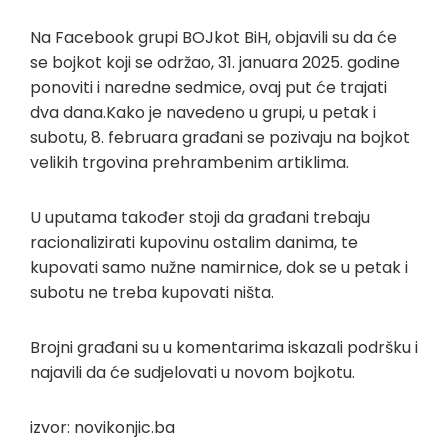
Na Facebook grupi BOJkot BiH, objavili su da će
se bojkot koji se održao, 31. januara 2025. godine
ponoviti i naredne sedmice, ovaj put će trajati
dva dana.Kako je navedeno u grupi, u petak i
subotu, 8. februara građani se pozivaju na bojkot
velikih trgovina prehrambenim artiklima.
U uputama također stoji da građani trebaju
racionalizirati kupovinu ostalim danima, te
kupovati samo nužne namirnice, dok se u petak i
subotu ne treba kupovati ništa.
Brojni građani su u komentarima iskazali podršku i
najavili da će sudjelovati u novom bojkotu.
izvor: novikonjic.ba