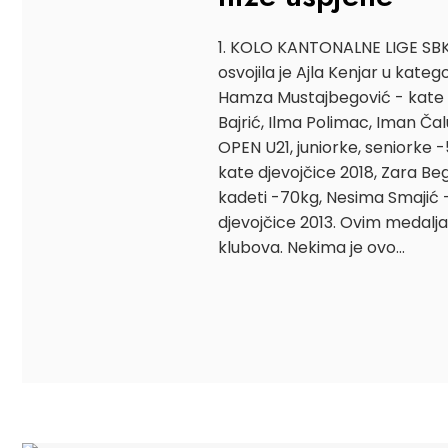
1. KOLO KANTONALNE LIGE SBK 
osvojila je Ajla Kenjar u katego
Hamza Mustajbegović - kate dj
Bajrić, Ilma Polimac, Iman Ča
OPEN U21, juniorke, seniorke -
kate djevojčice 2018, Zara Be
kadeti -70kg, Nesima Smajić -
djevojčice 2013. Ovim medal
klubova. Nekima je ovo…