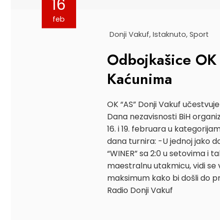
16
feb
Donji Vakuf
,
Istaknuto
,
Sport
Odbojkašice OK 
Kaćunima
OK “AS” Donji Vakuf učestvu
Dana nezavisnosti BiH organizu
16. i 19. februara u kategorija
dana turnira: -U jednoj jako d
“WINER” sa 2:0 u setovima i ta
maestralnu utakmicu, vidi se v
maksimum kako bi došli do pr
Radio Donji Vakuf