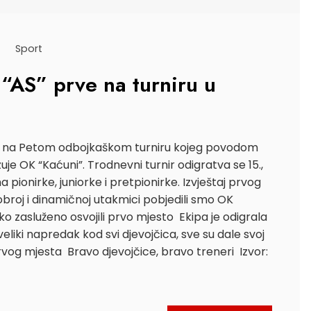
Sport
“AS” prve na turniru u
je na Petom odbojkaškom turniru kojeg povodom
je OK “Kaćuni”. Trodnevni turnir odigratva se 15.,
ma pionirke, juniorke i pretpionirke. Izvještaj prvog
obroj i dinamičnoj utakmici pobjedili smo OK
ko zasluženo osvojili prvo mjesto Ekipa je odigrala
eliki napredak kod svi djevojčica, sve su dale svoj
vog mjesta Bravo djevojčice, bravo treneri Izvor: