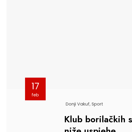
17
feb
Donji Vakuf
,
Sport
Klub borilačkih 
niže uspjehe