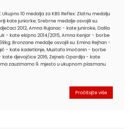
Ukupno 10 medalja za KBS Reflex: Zlatnu medalju
riji kate juniorke; Srebrne medalje osvojili su:
ečaci 2012, Amna Rujanac - kate juniroke, Dalila
luk - kate ekipno 2014/2015, Amna Kenjar - borbe
59kg; Bronzane medalje osvojili su: Emina Rejhan -
gić - kate kadetkinje, Mustafa Imočanin - borbe
 kate djevojčice 2016, Zejneb Opardija - kate
jama zauzimamo 9. mjesto u ukupnom plasmanu
Pročitajte više