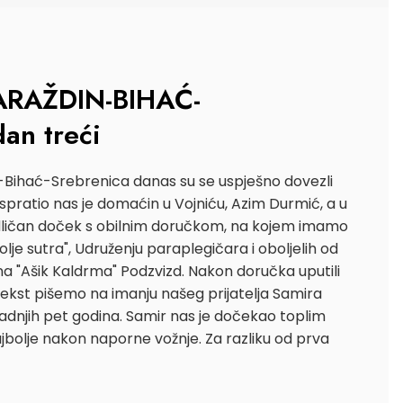
VARAŽDIN-BIHAĆ-
an treći
Bihać-Srebrenica danas su se uspješno dovezli
ispratio nas je domaćin u Vojniću, Azim Durmić, a u
dličan doček s obilnim doručkom, na kojem imamo
olje sutra", Udruženju paraplegičara i oboljelih od
ena "Ašik Kaldrma" Podzvizd. Nakon doručka uputili
 tekst pišemo na imanju našeg prijatelja Samira
adnjih pet godina. Samir nas je dočekao toplim
ajbolje nakon naporne vožnje. Za razliku od prva