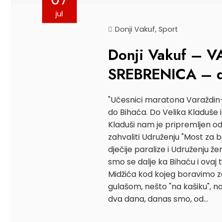
jul
Donji Vakuf
,
Sport
Donji Vakuf – 
SREBRENICA – d
"Učesnici maratona Varaždin-
do Bihaća. Do Velika Kladuše 
Kladuši nam je pripremljen o
zahvaliti Udruženju "Most za b
dječije paralize i Udruženju ž
smo se dalje ka Bihaću i ovaj
Midžića kod kojeg boravimo z
gulašom, nešto "na kašiku", n
dva dana, danas smo, od…