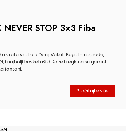
ŠK NEVER STOP 3×3 Fiba
lika vrata vratio u Donji Vakuf. Bogate nagrade,
ći, i najbolji basketaši države i regiona su garant
na fontani.
Pročitajte više