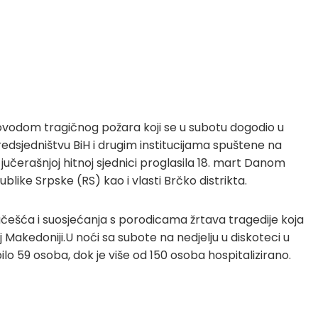
povodom tragičnog požara koji se u subotu dogodio u
edsjedništvu BiH i drugim institucijama spuštene na
jučerašnjoj hitnoj sjednici proglasila 18. mart Danom
publike Srpske (RS) kao i vlasti Brčko distrikta.
aučešća i suosjećanja s porodicama žrtava tragedije koja
 Makedoniji.U noći sa subote na nedjelju u diskoteci u
ilo 59 osoba, dok je više od 150 osoba hospitalizirano.