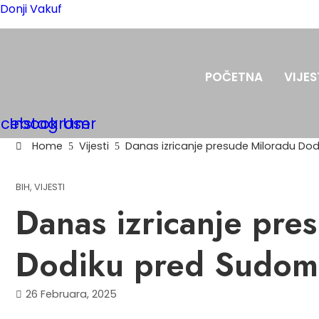
Donji Vakuf
POČETNA
VIJES
acebook
Instagram
User
Home
Vijesti
Danas izricanje presude Miloradu Do
BIH
,
VIJESTI
Danas izricanje pre
Dodiku pred Sudom
26 Februara, 2025