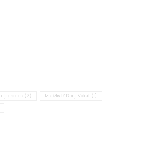
telji prirode
(2)
Medžlis IZ Donji Vakuf
(1)