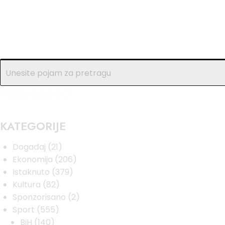
TRENDING
KATEGORIJE
Događaj
(21)
Ekonomija
(206)
Istaknuto
(379)
Kultura
(82)
Sponzorisano
(2)
Sport
(555)
BiH
(140)