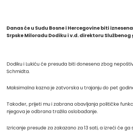
Danas će u Sudu Bosne i Hercegovine biti iznese
Srpske Miloradu Dodiku i v.d. direktoru Službenog 
Dodiku i Lukiću će presuda biti donesena zbog nepoštiv
Schmidta.
Maksimalna kazna je zatvorska u trajanju do pet godina,
Također, prijeti mu i zabrana obavljanja političke funkci
njegova je odbrana tražila oslobađanje.
Izricanje presude za zakazano za 13 sati, a izreći će ga