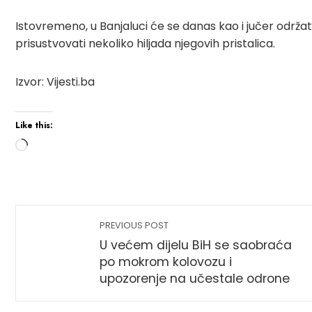
Istovremeno, u Banjaluci će se danas kao i jučer održa
prisustvovati nekoliko hiljada njegovih pristalica.
Izvor: Vijesti.ba
Like this:
Loading…
PREVIOUS POST
U većem dijelu BiH se saobraća
po mokrom kolovozu i
upozorenje na učestale odrone