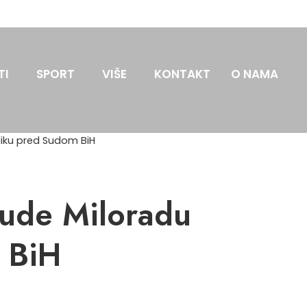
TI
SPORT
VIŠE
KONTAKT
O NAMA
diku pred Sudom BiH
sude Miloradu
 BiH