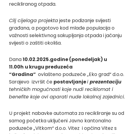
recikliranog otpada.
Cilj cijeloga projekta
jeste podizanje svijesti
građana, a pogotovo kod mlađe populacija o
važnosti selektivnog sakupljanja otpada i jačanju
svijesti o zaštiti okoliša.
Dana
10.02.2025.godine (ponedeljak) u
11.00h
u krugu preduzeća
“Gradina”
ovlašteno poduzeće „Eko grad“ d.o.o.
Sarajevo izvršit će
postavljanje
i
prezentaciju
tehničkih mogućnosti koje nudi reciklomat i
benefite koje ovi aparati nude lokalnoj zajednici.
U projekt nabavke automata za recikliranje su od
samog početka uključeni Javno kantonalno
poduzeće „Vitkom“ d.o.o. Vitez i općina Vitez s