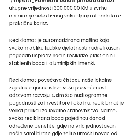
projekta
„Pametno odloži prirodu osnaži
“
ukupne vrijednosti 300.000,00 KM u svrhu
animiranja selektivnog sakupljanja otpada kroz
praktičnu korist.
Reciklomat je automatizirana mašina koja
svakom obliku ljudske djelatnosti nudi efikasan,
pogodan i isplativ način reciklaže plastičnih i
staklenih boca i aluminijskih limenki.
Reciklomat povećava čistoću naše lokalne
zajednice i jasno ističe vašu posvećenost
održivom razvoju. Osim što nudi ogromne
pogodnosti za investitore i okolinu, reciklomat je
velika prilika i za lokalno stanovništvo. Naime,
svaka reciklirana boca pojedincu donosi
određene benefite, gdje na vrlo jednostavan
način sami birate gdje želite utrošiti novac od