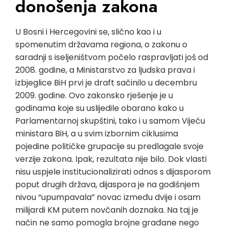
donošenja zakona
U Bosni i Hercegovini se, slično kao i u
spomenutim državama regiona, o zakonu o
saradnji s iseljeništvom počelo raspravljati još od
2008. godine, a Ministarstvo za ljudska prava i
izbjeglice BiH prvi je draft sačinilo u decembru
2009. godine. Ovo zakonsko rješenje je u
godinama koje su uslijedile obarano kako u
Parlamentarnoj skupštini, tako i u samom Vijeću
ministara BiH, a u svim izbornim ciklusima
pojedine političke grupacije su predlagale svoje
verzije zakona. Ipak, rezultata nije bilo. Dok vlasti
nisu uspjele institucionalizirati odnos s dijasporom
poput drugih država, dijaspora je na godišnjem
nivou “upumpavala” novac između dvije i osam
milijardi KM putem novčanih doznaka. Na taj je
način ne samo pomogla brojne građane nego