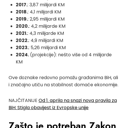
2017.
: 3,87 milijardi KM
2018.
: 4,1 milijardi KM
2019.
: 2,95 milijardi KM
2020.
: 4,2 milijarde KM
2021.
: 4,3 milijarde KM
2022.
: 4,9 milijardi KM
2023.
: 5,26 milijardi KM
2024.
(projekcije): nešto više od 4 milijarde
KM
Ove doznake redovno pomažu građanima BiH, ali
i značajno utiču na stabilnost domaće ekonomije.
NAJČITANIJE
Od 1. aprila na snazi nova pravila za
BiH: Stigla obavijest iz Evropske unije
Zašto je potreban Zakon