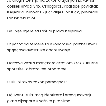
. U drugim zemljama, zakon o dijaspori kakav su
donijeli Hrvati, Srbi, Crnogorci…:Podstiče povratak
iseljenika i njihovo uključivanje u politički, privredni
i društveni život.
Definiše mjere za zaštitu prava iseljenika.
Uspostavlja temelje za ekonomsko partnerstvo i
sprječava dvostruko oporezivanje.
Održava vezu s matičnom državom kroz kulturne,
sportske i obrazovne programe.
U BiH bi takav zakon pomogao u:
Očuvanju kulturnog identiteta i omogućavanju
glasa dijaspore u važnim pitanjima.