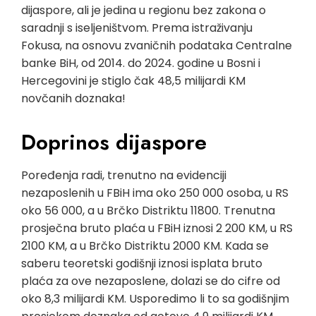
dijaspore, ali je jedina u regionu bez zakona o
saradnji s iseljeništvom. Prema istraživanju
Fokusa, na osnovu zvaničnih podataka Centralne
banke BiH, od 2014. do 2024. godine u Bosni i
Hercegovini je stiglo čak 48,5 milijardi KM
novčanih doznaka!
Doprinos dijaspore
Poređenja radi, trenutno na evidenciji
nezaposlenih u FBiH ima oko 250 000 osoba, u RS
oko 56 000, a u Brčko Distriktu 11800. Trenutna
prosječna bruto plaća u FBiH iznosi 2 200 KM, u RS
2100 KM, a u Brčko Distriktu 2000 KM. Kada se
saberu teoretski godišnji iznosi isplata bruto
plaća za ove nezaposlene, dolazi se do cifre od
oko 8,3 milijardi KM. Usporedimo li to sa godišnjim