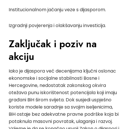
Institucionalnom jačanju veze s dijasporom.
Izgradnji povjerenja i olakšavanju investicija.
Zaključak i poziv na
akciju
Iako je dijaspora već decenijama ključni oslonac
ekonomske i socijalne stabilnosti Bosne i
Hercegovine, nedostatak zakonskog okvira
otežava punu iskorištenost potencijala koji imaju
građani BiH širom svijeta. Dok susjedi uspješno
koriste modele saradnje sa svojim iseljenicima,
BiH ostaje bez adekvatne pravne podrške koja bi
potaknula masovni povratak, ulaganja i razvoj.
Vrijeme je da se konačno usvoji Zakon o dijaspori i