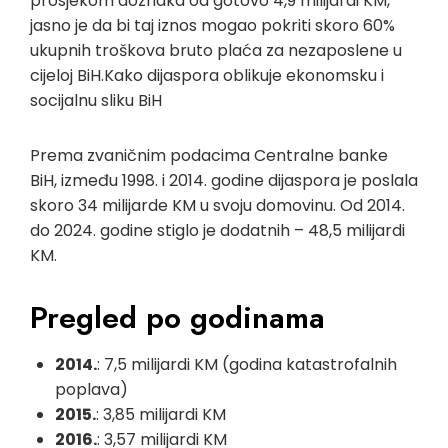
prosjekom doznaka od gotovo 4,9 milijardi KM,
jasno je da bi taj iznos mogao pokriti skoro 60%
ukupnih troškova bruto plaća za nezaposlene u
cijeloj BiH.Kako dijaspora oblikuje ekonomsku i
socijalnu sliku BiH
Prema zvaničnim podacima Centralne banke
BiH, između 1998. i 2014. godine dijaspora je poslala
skoro 34 milijarde KM u svoju domovinu. Od 2014.
do 2024. godine stiglo je dodatnih – 48,5 milijardi
KM.
Pregled po godinama
2014.
: 7,5 milijardi KM (godina katastrofalnih
poplava)
2015.
: 3,85 milijardi KM
2016.
: 3,57 milijardi KM