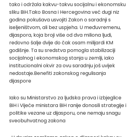
tako i održala kakvu-takvu socijalnu i ekonomsku
sliku BiH.Tako Bosna i Hercegovina već dugi niz
godina pokušava usvojiti Zakon o saradnji s
iseljeništvom, ali bez uspjeha. U međuvremenu,
dijaspora, koja broji više od dva miliona ljudi,
redovno šalje dvije do čak osam milijardi KM
godišnje. Ta su sredstva pomogla stabilizaciji
socijalnog i ekonomskog stanja u zemlji, iako
institucionalni okvir za ovu saradnju još uvijek
nedostaje.Benefiti zakonskog regulisanja
dijaspore
Iako su Ministarstvo za ljudska prava i izbjeglice
BiH i Vijeće ministara BiH ranije donosili strategije i
politike vezane uz dijasporu, one nemaju snagu
sveobuhvatnog zakona