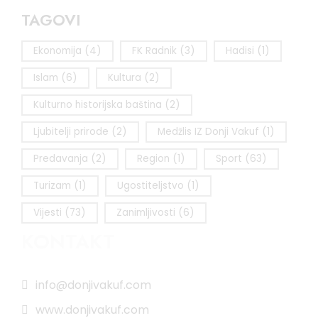
TAGOVI
Ekonomija
(4)
FK Radnik
(3)
Hadisi
(1)
Islam
(6)
Kultura
(2)
Kulturno historijska baština
(2)
Ljubitelji prirode
(2)
Medžlis IZ Donji Vakuf
(1)
Predavanja
(2)
Region
(1)
Sport
(63)
Turizam
(1)
Ugostiteljstvo
(1)
Vijesti
(73)
Zanimljivosti
(6)
KONTAKT
info@donjivakuf.com
www.donjivakuf.com