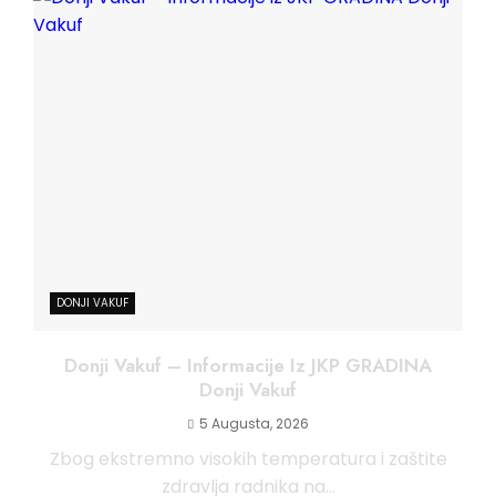
DONJI VAKUF
Donji Vakuf – Informacije Iz JKP GRADINA
Donji Vakuf
5 Augusta, 2026
Zbog ekstremno visokih temperatura i zaštite
zdravlja radnika na...