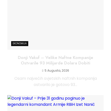
EKONOMIJA
Donji Vakuf – Velike Naftne Kompanije
Ostvarile 93 Milijarde Dolara Dobiti
5 Augusta, 2026
Osam najvećih svjetskih naftnih kompanija
ostvarilo je gotovo 93...