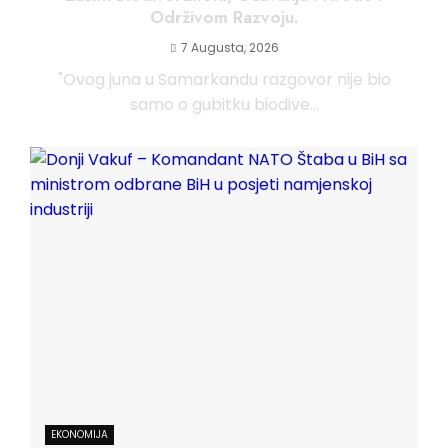
Održivom Razvoju.
7 Augusta, 2026
"Ovog juna u Samarkandu razgovor nije bio
samo o gubitku biodive...
EKONOMIJA