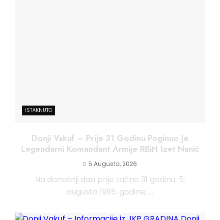
ISTAKNUTO
Donji Vakuf – Prije 31 Godinu Poginuo Je
Legendarni Komandant Armije RBiH Izet Nanić
5 Augusta, 2026
Na današnji dan prije tačno 31 godinu, 5.
augusta 1995. godine, ...