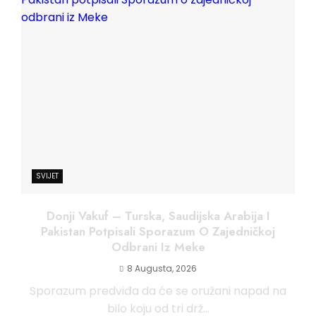
SVIJET
Donji Vakuf – Turska, Saudijska Arabija I
Pakistan Potpisali Sporazum O Zajedničkoj
Odbrani Iz Meke
8 Augusta, 2026
Sporazum predviđa da će se oružani napad na
bilo koju od tri drž...