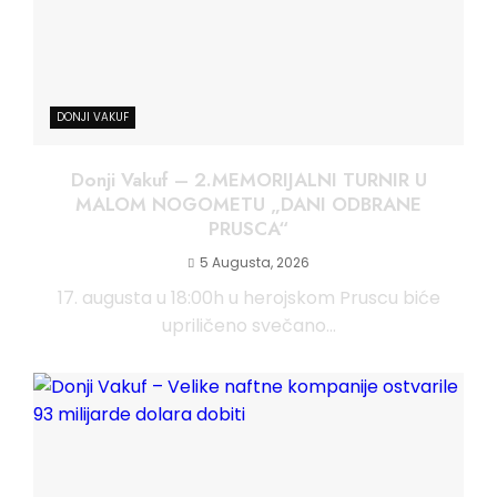
DONJI VAKUF
Donji Vakuf – 2.MEMORIJALNI TURNIR U
MALOM NOGOMETU „DANI ODBRANE
PRUSCA“
5 Augusta, 2026
17. augusta u 18:00h u herojskom Pruscu biće
upriličeno svečano...