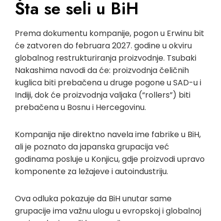
Šta se seli u BiH
Prema dokumentu kompanije, pogon u Erwinu bit
će zatvoren do februara 2027. godine u okviru
globalnog restrukturiranja proizvodnje. Tsubaki
Nakashima navodi da će: proizvodnja čeličnih
kuglica biti prebačena u druge pogone u SAD-u i
Indiji, dok će proizvodnja valjaka (“rollers”) biti
prebačena u Bosnu i Hercegovinu.
Kompanija nije direktno navela ime fabrike u BiH,
ali je poznato da japanska grupacija već
godinama posluje u Konjicu, gdje proizvodi upravo
komponente za ležajeve i autoindustriju.
Ova odluka pokazuje da BiH unutar same
grupacije ima važnu ulogu u evropskoj i globalnoj