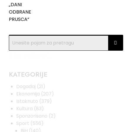
TRENDING
KATEGORIJE
Događaj
(21)
Ekonomija
(207)
Istaknuto
(379)
Kultura
(83)
Sponzorisano
(2)
Sport
(556)
BiH
(140)