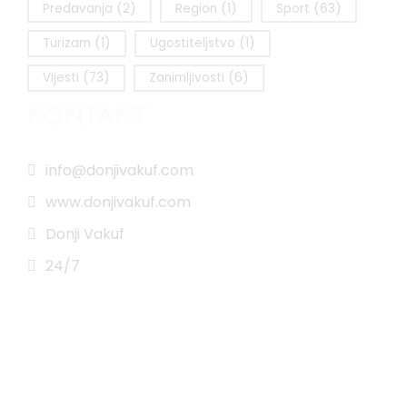
Predavanja
(2)
Region
(1)
Sport
(63)
Turizam
(1)
Ugostiteljstvo
(1)
Vijesti
(73)
Zanimljivosti
(6)
KONTAKT
info@donjivakuf.com
www.donjivakuf.com
Donji Vakuf
24/7
Impressum
|
Pravila korištenja
All Rights Reserved © 2025 www.donjivakuf.com
Created By
Software Solution VHDL