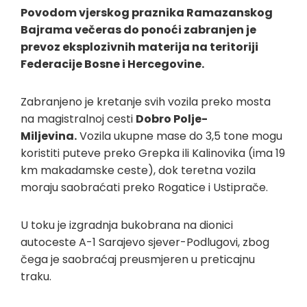
Povodom vjerskog praznika Ramazanskog
Bajrama večeras do ponoći zabranjen je
prevoz eksplozivnih materija na teritoriji
Federacije Bosne i Hercegovine.
Zabranjeno je kretanje svih vozila preko mosta
na magistralnoj cesti
Dobro Polje-
Miljevina.
Vozila ukupne mase do 3,5 tone mogu
koristiti puteve preko Grepka ili Kalinovika (ima 19
km makadamske ceste), dok teretna vozila
moraju saobraćati preko Rogatice i Ustiprače.
U toku je izgradnja bukobrana na dionici
autoceste A-1 Sarajevo sjever-Podlugovi, zbog
čega je saobraćaj preusmjeren u preticajnu
traku.