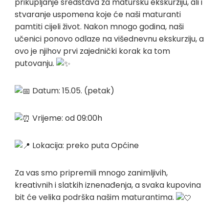
prikupljanje sredstava za matursku ekskurziju, ali i
stvaranje uspomena koje će naši maturanti
pamtiti cijeli život. Nakon mnogo godina, naši
učenici ponovo odlaze na višednevnu ekskurziju, a
ovo je njihov prvi zajednički korak ka tom
putovanju.
Datum: 15.05. (petak)
Vrijeme: od 09:00h
Lokacija: preko puta Općine
Za vas smo pripremili mnogo zanimljivih,
kreativnih i slatkih iznenađenja, a svaka kupovina
bit će velika podrška našim maturantima.