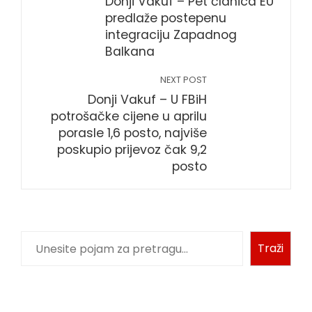
Donji Vakuf – Pet članica EU
predlaže postepenu
integraciju Zapadnog
Balkana
NEXT POST
Donji Vakuf – U FBiH
potrošačke cijene u aprilu
porasle 1,6 posto, najviše
poskupio prijevoz čak 9,2
posto
Traži