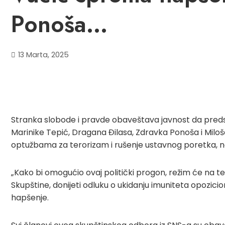
Ponoša…
13 Marta, 2025
Stranka slobode i pravde obaveštava javnost da preds
Marinike Tepić, Dragana Đilasa, Zdravka Ponoša i Miloša 
optužbama za terorizam i rušenje ustavnog poretka, na
„Kako bi omogućio ovaj politički progon, režim će na 
Skupštine, donijeti odluku o ukidanju imuniteta opozi
hapšenje.