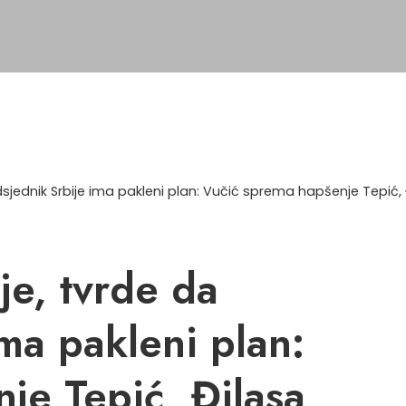
jednik Srbije ima pakleni plan: Vučić sprema hapšenje Tepić,
e, tvrde da
ma pakleni plan:
je Tepić, Đilasa,