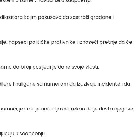
ešteni o tome“, navodi se u saopćenju.
z diktatora kojim pokušava da zastraši građane i
je, hapseći političke protivnike i iznoseći pretnje da će
mo da broji posljednje dane svoje vlasti.
dilere i huligane sa namerom da izazivaju incidente i da
 pomoći, jer mu je narod jasno rekao da je dosta njegove
ljučuju u saopćenju.