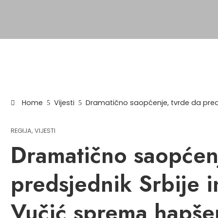
Home
Vijesti
Dramatično saopćenje, tvrde da preds
REGIJA
,
VIJESTI
Dramatično saopćenj
predsjednik Srbije i
Vučić sprema hapšen