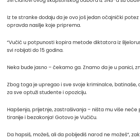
Svi članovi ovog skupštinskog odbora iz SNS-a su obav
Iz te stranke dodaju da je ovo još jedan očajnički pote
opravda nasilje koje priprema.
“Vučić u potpunosti kopira metode diktatora iz Bjelorusi
svi robijati do 15 godina.
Neka bude jasno – čekamo ga. Znamo da je u panici, zna
Zbog toga je upregao i sve svoje kriminalce, batinaše, 
za sve optuži studente i opoziciju.
Hapšenja, prijetnje, zastrašivanja – ništa mu više neće
tiranije i bezakonja! Gotovo je Vučiću.
Da hapsiš, možeš, ali da pobijediš narod ne možeš“, zak