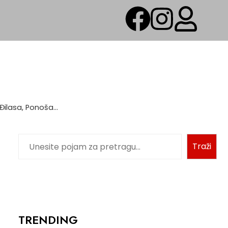
 Đilasa, Ponoša…
Traži
TRENDING