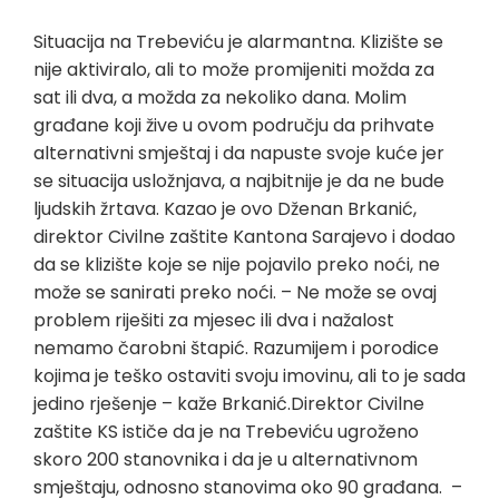
Situacija na Trebeviću je alarmantna. Klizište se
nije aktiviralo, ali to može promijeniti možda za
sat ili dva, a možda za nekoliko dana. Molim
građane koji žive u ovom području da prihvate
alternativni smještaj i da napuste svoje kuće jer
se situacija usložnjava, a najbitnije je da ne bude
ljudskih žrtava. Kazao je ovo Dženan Brkanić,
direktor Civilne zaštite Kantona Sarajevo i dodao
da se klizište koje se nije pojavilo preko noći, ne
može se sanirati preko noći. – Ne može se ovaj
problem riješiti za mjesec ili dva i nažalost
nemamo čarobni štapić. Razumijem i porodice
kojima je teško ostaviti svoju imovinu, ali to je sada
jedino rješenje – kaže Brkanić.Direktor Civilne
zaštite KS ističe da je na Trebeviću ugroženo
skoro 200 stanovnika i da je u alternativnom
smještaju, odnosno stanovima oko 90 građana. –