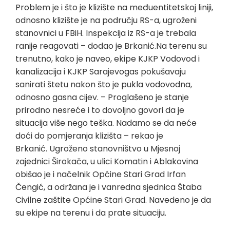
Problem je i što je klizište na međuentitetskoj liniji,
odnosno klizište je na području RS-a, ugroženi
stanovnici u FBiH. Inspekcija iz RS-a je trebala
ranije reagovati – dodao je Brkanić.Na terenu su
trenutno, kako je naveo, ekipe KJKP Vodovod i
kanalizacija i KJKP Sarajevogas pokušavaju
sanirati štetu nakon što je pukla vodovodna,
odnosno gasna cijev. – Proglašeno je stanje
prirodno nesreće i to dovoljno govori da je
situacija više nego teška. Nadamo se da neće
doći do pomjeranja klizišta – rekao je
Brkanić. Ugroženo stanovništvo u Mjesnoj
zajednici Širokača, u ulici Komatin i Ablakovina
obišao je i načelnik Općine Stari Grad Irfan
Čengić, a održana je i vanredna sjednica Štaba
Civilne zaštite Općine Stari Grad. Navedeno je da
su ekipe na terenu i da prate situaciju.