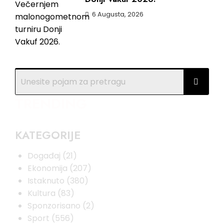
6 Augusta, 2026
TRENDING
KATEGORIJE
Događaj
(21)
Ekonomija
(207)
Istaknuto
(380)
Kultura
(83)
Sponzorisano
(2)
Sport
(556)