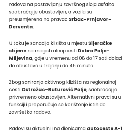
radova na postavljanju završnog sloja asfalta
saobraćaj je obustavljen, a vozila su
preusmjerena na pravac
Srbac-Prnjavor-
Derventa
.
U toku je sanacija klizišta u mjestu
Sijeračke
stijene
na magistralnoj cesti
Dobro Polje-
Miljevina
, gdje u vremenu od 08 do 17 sati dolazi
do obustava u trajanju do 45 minuta.
Zbog saniranja aktivnog klizišta na regionalnoj
cesti
Ostrožac–Buturović Polje
, saobraćaj je
privremeno obustavljen. Alternativni pravci su u
funkciji i preporučuje se korištenje istih do
završetka radova.
Radovi su aktuelni i na dionicama
autoceste A-1