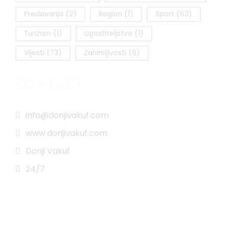
Predavanja
(2)
Region
(1)
Sport
(63)
Turizam
(1)
Ugostiteljstvo
(1)
Vijesti
(73)
Zanimljivosti
(6)
KONTAKT
info@donjivakuf.com
www.donjivakuf.com
Donji Vakuf
24/7
Impressum
|
Pravila korištenja
All Rights Reserved © 2025 www.donjivakuf.com