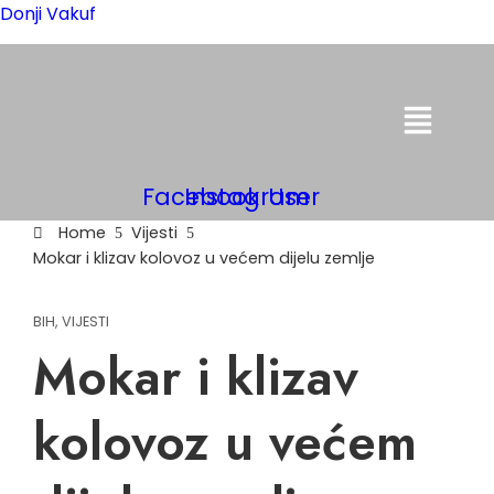
Donji Vakuf
Menu
Facebook
Instagram
User
Home
Vijesti
Mokar i klizav kolovoz u većem dijelu zemlje
BIH
,
VIJESTI
Mokar i klizav
kolovoz u većem