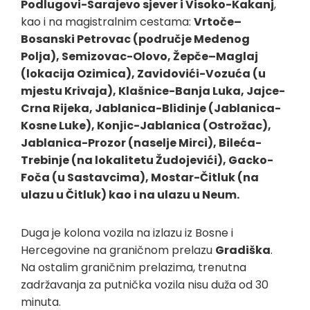
Podlugovi-Sarajevo sjever i Visoko-Kakanj
,
kao i na magistralnim cestama:
Vrtoče–
Bosanski Petrovac (područje Medenog
Polja), Semizovac-Olovo, Žepče–Maglaj
(lokacija Ozimica), Zavidovići-Vozuća (u
mjestu Krivaja), Klašnice-Banja Luka, Jajce-
Crna Rijeka, Jablanica-Blidinje (Jablanica-
Kosne Luke), Konjic-Jablanica (Ostrožac),
Jablanica-Prozor (naselje Mirci), Bileća-
Trebinje (na lokalitetu Žudojevići), Gacko-
Foča (u Sastavcima), Mostar-Čitluk (na
ulazu u Čitluk) kao i na ulazu u Neum.
Duga je kolona vozila na izlazu iz Bosne i
Hercegovine na graničnom prelazu
Gradiška
.
Na ostalim graničnim prelazima, trenutna
zadržavanja za putnička vozila nisu duža od 30
minuta.