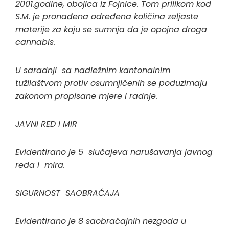
2001.godine, obojica iz Fojnice. Tom prilikom kod
S.M. je pronađena određena količina zeljaste
materije za koju se sumnja da je opojna droga
cannabis.
U saradnji sa nadležnim kantonalnim
tužilaštvom protiv osumnjičenih se poduzimaju
zakonom propisane mjere i radnje.
JAVNI RED I MIR
Evidentirano je 5 slučajeva narušavanja javnog
reda i mira.
SIGURNOST SAOBRAĆAJA
Evidentirano je 8 saobraćajnih nezgoda u