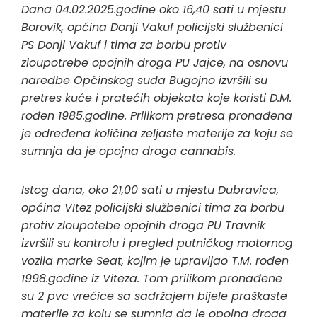
Dana 04.02.2025.godine oko 16,40 sati u mjestu
Borovik, općina Donji Vakuf policijski službenici
PS Donji Vakuf i tima za borbu protiv
zloupotrebe opojnih droga PU Jajce, na osnovu
naredbe Općinskog suda Bugojno izvršili su
pretres kuće i pratećih objekata koje koristi D.M.
rođen 1985.godine. Prilikom pretresa pronađena
je određena količina zeljaste materije za koju se
sumnja da je opojna droga cannabis.
Istog dana, oko 21,00 sati u mjestu Dubravica,
općina VItez policijski službenici tima za borbu
protiv zloupotebe opojnih droga PU Travnik
izvršili su kontrolu i pregled putničkog motornog
vozila marke Seat, kojim je upravljao T.M. rođen
1998.godine iz Viteza. Tom prilikom pronađene
su 2 pvc vrećice sa sadržajem bijele praškaste
materije za koju se sumnja da je opojna droga