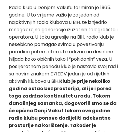
Radio klub u Donjem Vakufu formiran je 1965.
godine. U to vrijeme važio je za jedan od
najaktivnijih radio klubova u BiH, te iznjedrio
mnogobrojne generacije izuzetnih telegrafista i
operatora. U toku agresije na BiH, radio klub je
nesebično pomagao svima u povezivanju
porodica putem etera, te održao na desetine
hiljada kako običnih tako i “pokidanih” veza. U
poslijeratnom periodu klub je nastavio svoj rad i
sa novim znakom E71EDV jedan je od rijetkih
aktivnih klubova u BiH.
Klub je prije nekoliko
godina ostao bez prostorija, ali je i pored
toga zadržao kontinuitet u radu. Tokom
današnjeg sastanka, dogovorili smo se da
će općina Donji Vakuf tokom ove godine
radio klubu ponovo dodijeliti adekvatne
prostorije na korištenje. Također je