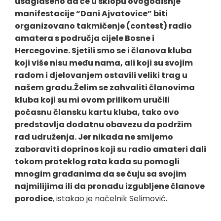
usaglašeno da će u sklopu ovogodišnje
manifestacije “Dani Ajvatovice” biti
organizovano takmičenje (contest) radio
amatera s područja cijele Bosne i
Hercegovine. Sjetili smo se i članova kluba
koji više nisu među nama, ali koji su svojim
radom i djelovanjem ostavili veliki trag u
našem gradu.Želim se zahvaliti članovima
kluba koji su mi ovom prilikom uručili
počasnu člansku kartu kluba, tako ovo
predstavlja dodatnu obavezu da podržim
rad udruženja. Jer nikada ne smijemo
zaboraviti doprinos koji su radio amateri dali
tokom proteklog rata kada su pomogli
mnogim građanima da se čuju sa svojim
najmilijima ili da pronađu izgubljene članove
porodice
, istakao je načelnik Selimović.