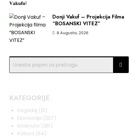
Donji Vakuf – Projekcija Filma
“BOSANSKI VITEZ”
8 Augusta, 2026
TRENDING
KATEGORIJE
Događaj
(21)
Ekonomija
(207)
Istaknuto
(381)
Kultura
(84)