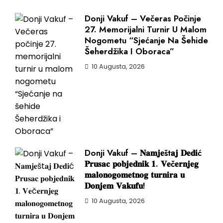
Donji Vakuf – Večeras Počinje
27. Memorijalni Turnir U Malom
Nogometu “Sjećanje Na Šehide
Šeherdžika I Oboraca”
10 Augusta, 2026
Donji Vakuf – 𝐍𝐚𝐦𝐣𝐞št𝐚𝐣 𝐃𝐞𝐝𝐢ć
𝐏𝐫𝐮𝐬𝐚𝐜 𝐩𝐨𝐛𝐣𝐞𝐝𝐧𝐢𝐤 𝟏. 𝐕𝐞č𝐞𝐫𝐧𝐣𝐞𝐠
𝐦𝐚𝐥𝐨𝐧𝐨𝐠𝐨𝐦𝐞𝐭𝐧𝐨𝐠 𝐭𝐮𝐫𝐧𝐢𝐫𝐚 𝐮
𝐃𝐨𝐧𝐣𝐞𝐦 𝐕𝐚𝐤𝐮𝐟𝐮!
10 Augusta, 2026