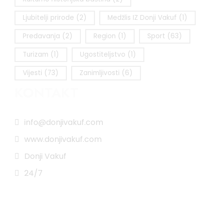
Ljubitelji prirode
(2)
Medžlis IZ Donji Vakuf
(1)
Predavanja
(2)
Region
(1)
Sport
(63)
Turizam
(1)
Ugostiteljstvo
(1)
Vijesti
(73)
Zanimljivosti
(6)
KONTAKT
info@donjivakuf.com
www.donjivakuf.com
Donji Vakuf
24/7
Impressum
|
Pravila korištenja
All Rights Reserved © 2025 www.donjivakuf.com