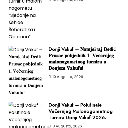
Donji Vakuf – 𝐍𝐚𝐦𝐣𝐞št𝐚𝐣 𝐃𝐞𝐝𝐢ć
𝐏𝐫𝐮𝐬𝐚𝐜 𝐩𝐨𝐛𝐣𝐞𝐝𝐧𝐢𝐤 𝟏. 𝐕𝐞č𝐞𝐫𝐧𝐣𝐞𝐠
𝐦𝐚𝐥𝐨𝐧𝐨𝐠𝐨𝐦𝐞𝐭𝐧𝐨𝐠 𝐭𝐮𝐫𝐧𝐢𝐫𝐚 𝐮
𝐃𝐨𝐧𝐣𝐞𝐦 𝐕𝐚𝐤𝐮𝐟𝐮!
10 Augusta, 2026
Donji Vakuf – Polufinale
Večernjeg Malonogometnog
Turnira Donji Vakuf 2026.
8 Augusta, 2026