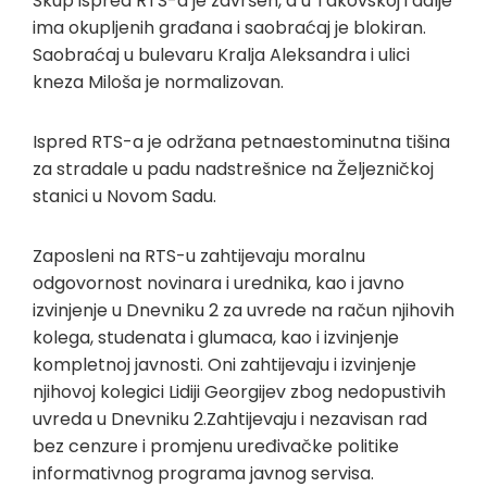
Skup ispred RTS-a je završen, a u Takovskoj i dalje
ima okupljenih građana i saobraćaj je blokiran.
Saobraćaj u bulevaru Kralja Aleksandra i ulici
kneza Miloša je normalizovan.
Ispred RTS-a je održana petnaestominutna tišina
za stradale u padu nadstrešnice na Željezničkoj
stanici u Novom Sadu.
Zaposleni na RTS-u zahtijevaju moralnu
odgovornost novinara i urednika, kao i javno
izvinjenje u Dnevniku 2 za uvrede na račun njihovih
kolega, studenata i glumaca, kao i izvinjenje
kompletnoj javnosti. Oni zahtijevaju i izvinjenje
njihovoj kolegici Lidiji Georgijev zbog nedopustivih
uvreda u Dnevniku 2.Zahtijevaju i nezavisan rad
bez cenzure i promjenu uređivačke politike
informativnog programa javnog servisa.