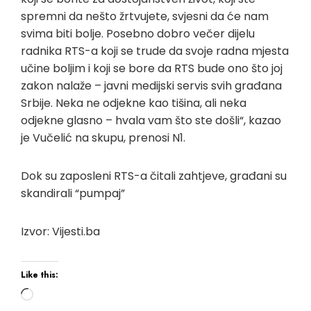
spremni da nešto žrtvujete, svjesni da će nam
svima biti bolje. Posebno dobro večer dijelu
radnika RTS-a koji se trude da svoje radna mjesta
učine boljim i koji se bore da RTS bude ono što joj
zakon nalaže – javni medijski servis svih građana
Srbije. Neka ne odjekne kao tišina, ali neka
odjekne glasno – hvala vam što ste došli“, kazao
je Vučelić na skupu, prenosi N1.
Dok su zaposleni RTS-a čitali zahtjeve, građani su
skandirali “pumpaj”
Izvor: Vijesti.ba
Like this:
Loading…