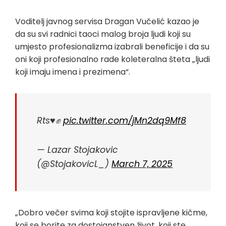
Voditelj javnog servisa Dragan Vučelić kazao je
da su svi radnici taoci malog broja ljudi koji su
umjesto profesionalizma izabrali beneficije i da su
oni koji profesionalno rade koleteralna šteta „ljudi
koji imaju imena i prezimena“.
Rts♥️✊
pic.twitter.com/jMn2dq9Mf8
— Lazar Stojakovic
(@StojakovicL_)
March 7, 2025
„Dobro večer svima koji stojite ispravljene kičme,
koji se borite za dostojanstven život, koji ste