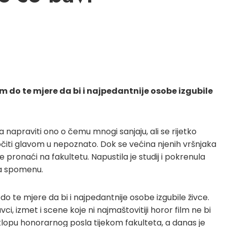
do te mjere da bi i najpedantnije osobe izgubile
la napraviti ono o čemu mnogi sanjaju, ali se rijetko
očiti glavom u nepoznato. Dok se većina njenih vršnjaka
e pronaći na fakultetu. Napustila je studij i pokrenula
ga spomenu.
te mjere da bi i najpedantnije osobe izgubile živce.
 izmet i scene koje ni najmaštovitiji horor film ne bi
sklopu honorarnog posla tijekom fakulteta, a danas je