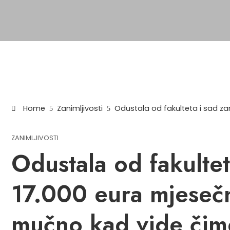
Home
Zanimljivosti
Odustala od fakulteta i sad z
ZANIMLJIVOSTI
Odustala od fakultet
17.000 eura mjeseč
mučno kad vide čim