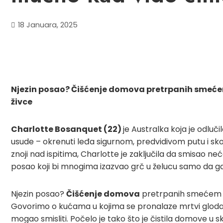
18 Januara, 2025
Njezin posao? Čišćenje domova pretrpanih smećem 
živce
Charlotte Bosanquet (22)
je Australka koja je odluči
usude – okrenuti leđa sigurnom, predvidivom putu i sk
znoji nad ispitima, Charlotte je zaključila da smisao neć
posao koji bi mnogima izazvao grč u želucu samo da 
Njezin posao?
Čišćenje domova
pretrpanih smećem do 
Govorimo o kućama u kojima se pronalaze mrtvi glodavci,
mogao smisliti. Počelo je tako što je čistila domove u 