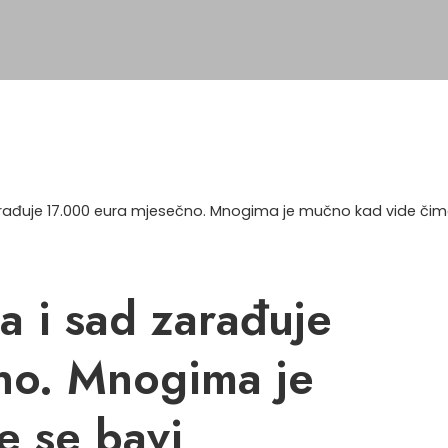
arađuje 17.000 eura mjesečno. Mnogima je mučno kad vide čim
a i sad zarađuje
no. Mnogima je
e se bavi