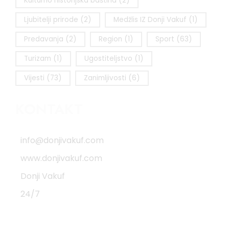
Kulturno historijska baština
(2)
Ljubitelji prirode
(2)
Medžlis IZ Donji Vakuf
(1)
Predavanja
(2)
Region
(1)
Sport
(63)
Turizam
(1)
Ugostiteljstvo
(1)
Vijesti
(73)
Zanimljivosti
(6)
KONTAKT
info@donjivakuf.com
www.donjivakuf.com
Donji Vakuf
24/7
Impressum
|
Pravila korištenja