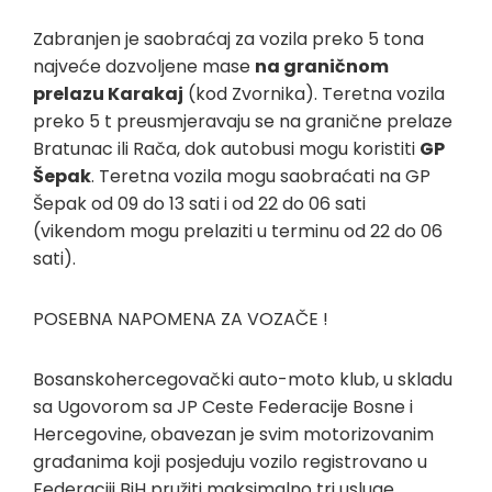
Zabranjen je saobraćaj za vozila preko 5 tona
najveće dozvoljene mase
na graničnom
prelazu Karakaj
(kod Zvornika). Teretna vozila
preko 5 t preusmjeravaju se na granične prelaze
Bratunac ili Rača, dok autobusi mogu koristiti
GP
Šepak
. Teretna vozila mogu saobraćati na GP
Šepak od 09 do 13 sati i od 22 do 06 sati
(vikendom mogu prelaziti u terminu od 22 do 06
sati).
POSEBNA NAPOMENA ZA VOZAČE !
Bosanskohercegovački auto-moto klub, u skladu
sa Ugovorom sa JP Ceste Federacije Bosne i
Hercegovine, obavezan je svim motorizovanim
građanima koji posjeduju vozilo registrovano u
Federaciji BiH pružiti maksimalno tri usluge