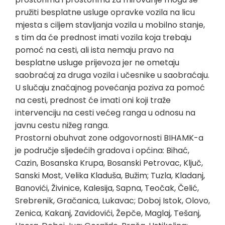
pružiti besplatne usluge opravke vozila na licu
mjesta s ciljem stavljanja vozila u mobilno stanje,
s tim da će prednost imati vozila koja trebaju
pomoć na cesti, ali ista nemaju pravo na
besplatne usluge prijevoza jer ne ometaju
saobraćaj za druga vozila i učesnike u saobraćaju.
U slučaju značajnog povećanja poziva za pomoć
na cesti, prednost će imati oni koji traže
intervenciju na cesti većeg ranga u odnosu na
javnu cestu nižeg ranga.
Prostorni obuhvat zone odgovornosti BIHAMK-a
je područje sljedećih gradova i općina: Bihać,
Cazin, Bosanska Krupa, Bosanski Petrovac, Ključ,
Sanski Most, Velika Kladuša, Bužim; Tuzla, Kladanj,
Banovići, Živinice, Kalesija, Sapna, Teočak, Čelić,
Srebrenik, Gračanica, Lukavac; Doboj Istok, Olovo,
Zenica, Kakanj, Zavidovići, Žepče, Maglaj, Tešanj,