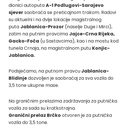
dionici autoputa
A-1 Podlugovi-Sarajevo
sjever
saobraća se preticajnom trakom. Radovi
su aktuelni i na dvije lokacije magistralnog
puta
Jablanica-Prozor
(naselje Duge i Mirci),
zatim na putnim pravcima
Jajce-Crna Rijeka,
Gacko-Foča
(u Sastavcima), kao i na mostu kod
tunela Crnaja, na magistralnom putu
Konjic-
Jablanica.
Podsjećamo, na putnom pravcu
Jablanica-
Blidinje
dozvoljen je saobraćaj za sva vozila do
3,5 tone ukupne mase.
Na graničnim prelazima zadržavanja za putnička
vozila za sada su kratkotrajna.
Granični prelaz Brčko
otvoren je za putnička
vozila do 3,5 tone.