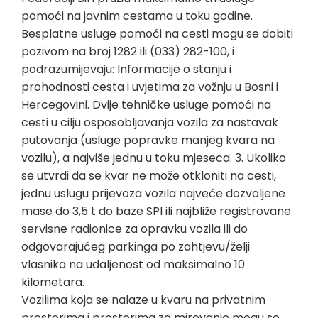
pomoći na javnim cestama u toku godine.
Besplatne usluge pomoći na cesti mogu se dobiti
pozivom na broj 1282 ili (033) 282-100, i
podrazumijevaju: Informacije o stanju i
prohodnosti cesta i uvjetima za vožnju u Bosni i
Hercegovini. Dvije tehničke usluge pomoći na
cesti u cilju osposobljavanja vozila za nastavak
putovanja (usluge popravke manjeg kvara na
vozilu), a najviše jednu u toku mjeseca. 3. Ukoliko
se utvrdi da se kvar ne može otkloniti na cesti,
jednu uslugu prijevoza vozila najveće dozvoljene
mase do 3,5 t do baze SPI ili najbliže registrovane
servisne radionice za opravku vozila ili do
odgovarajućeg parkinga po zahtjevu/želji
vlasnika na udaljenost od maksimalno 10
kilometara.
Vozilima koja se nalaze u kvaru na privatnim
prostorima i prostorima za mirovanje mogu se