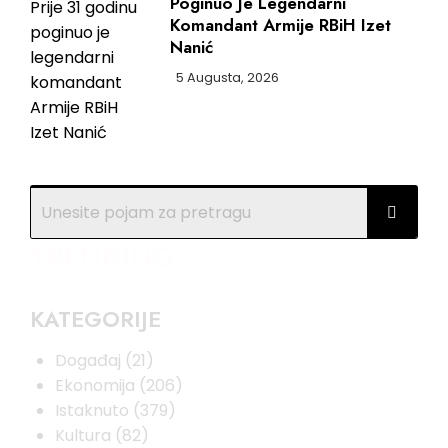
Poginuo Je Legendarni
Komandant Armije RBiH Izet
Nanić
5 Augusta, 2026
TRENDING
KATEGORIJE
Događaj
(21)
Ekonomija
(206)
Istaknuto
(379)
Kultura
(82)