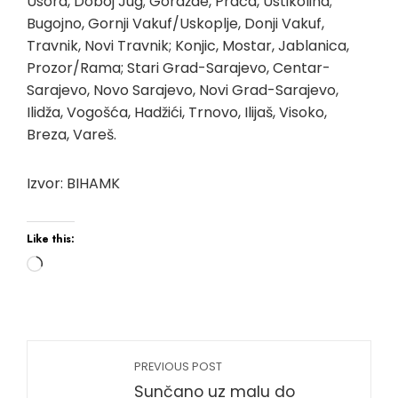
Usora, Doboj Jug; Goražde, Prača, Ustikolina;
Bugojno, Gornji Vakuf/Uskoplje, Donji Vakuf,
Travnik, Novi Travnik; Konjic, Mostar, Jablanica,
Prozor/Rama; Stari Grad-Sarajevo, Centar-
Sarajevo, Novo Sarajevo, Novi Grad-Sarajevo,
Ilidža, Vogošća, Hadžići, Trnovo, Ilijaš, Visoko,
Breza, Vareš.
Izvor: BIHAMK
Like this:
Loading…
PREVIOUS POST
Sunčano uz malu do