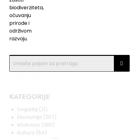
TRENDING
KATEGORIJE
Događaj
(21)
Ekonomija
(207)
Istaknuto
(380)
Kultura
(84)