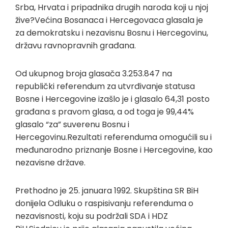
Srba, Hrvata i pripadnika drugih naroda koji u njoj
žive?Većina Bosanaca i Hercegovaca glasala je
za demokratsku i nezavisnu Bosnu i Hercegovinu,
državu ravnopravnih građana.
Od ukupnog broja glasača 3.253.847 na
republički referendum za utvrđivanje statusa
Bosne i Hercegovine izašlo je i glasalo 64,31 posto
građana s pravom glasa, a od toga je 99,44%
glasalo “za” suverenu Bosnu i
Hercegovinu.Rezultati referenduma omogućili su i
međunarodno priznanje Bosne i Hercegovine, kao
nezavisne države.
Prethodno je 25. januara 1992. Skupština SR BiH
donijela Odluku o raspisivanju referenduma o
nezavisnosti, koju su podržali SDA i HDZ