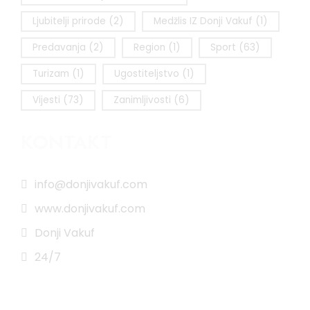
Ljubitelji prirode
(2)
Medžlis IZ Donji Vakuf
(1)
Predavanja
(2)
Region
(1)
Sport
(63)
Turizam
(1)
Ugostiteljstvo
(1)
Vijesti
(73)
Zanimljivosti
(6)
KONTAKT
info@donjivakuf.com
www.donjivakuf.com
Donji Vakuf
24/7
Impressum
|
Pravila korištenja