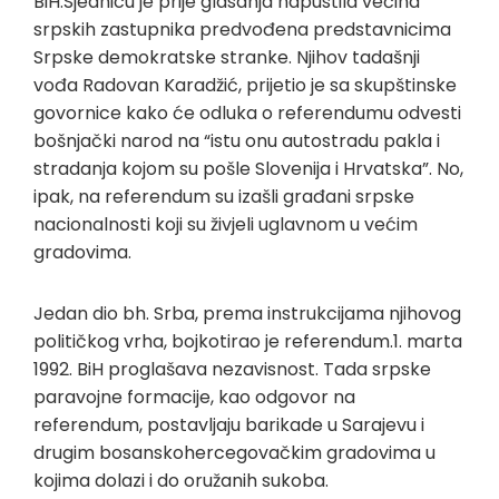
BiH.Sjednicu je prije glasanja napustila većina
srpskih zastupnika predvođena predstavnicima
Srpske demokratske stranke. Njihov tadašnji
vođa Radovan Karadžić, prijetio je sa skupštinske
govornice kako će odluka o referendumu odvesti
bošnjački narod na “istu onu autostradu pakla i
stradanja kojom su pošle Slovenija i Hrvatska”. No,
ipak, na referendum su izašli građani srpske
nacionalnosti koji su živjeli uglavnom u većim
gradovima.
Jedan dio bh. Srba, prema instrukcijama njihovog
političkog vrha, bojkotirao je referendum.1. marta
1992. BiH proglašava nezavisnost. Tada srpske
paravojne formacije, kao odgovor na
referendum, postavljaju barikade u Sarajevu i
drugim bosanskohercegovačkim gradovima u
kojima dolazi i do oružanih sukoba.