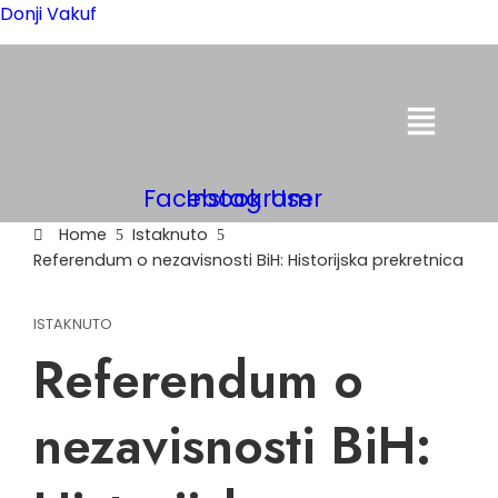
Donji Vakuf
Menu
Facebook
Instagram
User
Home
Istaknuto
Referendum o nezavisnosti BiH: Historijska prekretnica
ISTAKNUTO
Referendum o
nezavisnosti BiH: