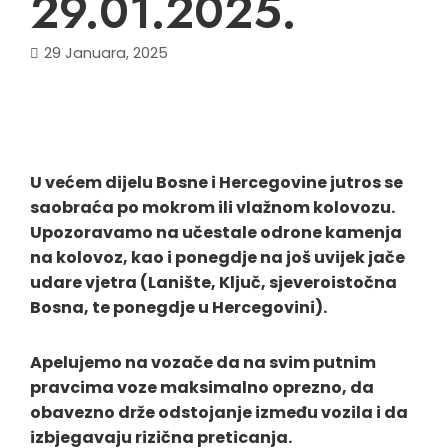
29.01.2025.
29 Januara, 2025
U većem dijelu Bosne i Hercegovine jutros se
saobraća po mokrom ili vlažnom kolovozu.
Upozoravamo na učestale odrone kamenja
na kolovoz, kao i ponegdje na još uvijek jače
udare vjetra (Lanište, Ključ, sjeveroistočna
Bosna, te ponegdje u Hercegovini).
Apelujemo na vozače da na svim putnim
pravcima voze maksimalno oprezno, da
obavezno drže odstojanje između vozila i da
izbjegavaju rizična preticanja.