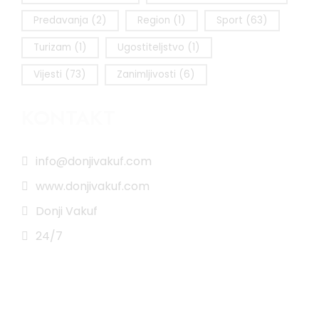
Predavanja
(2)
Region
(1)
Sport
(63)
Turizam
(1)
Ugostiteljstvo
(1)
Vijesti
(73)
Zanimljivosti
(6)
KONTAKT
info@donjivakuf.com
www.donjivakuf.com
Donji Vakuf
24/7
Impressum
|
Pravila korištenja
All Rights Reserved © 2025 www.donjivakuf.com