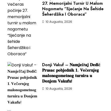
27. Memorijalni Turnir U Malom
Nogometu “Sjećanje Na Šehide
Šeherdžika I Oboraca”
10 Augusta, 2026
Donji Vakuf – 𝐍𝐚𝐦𝐣𝐞št𝐚𝐣 𝐃𝐞𝐝𝐢ć
𝐏𝐫𝐮𝐬𝐚𝐜 𝐩𝐨𝐛𝐣𝐞𝐝𝐧𝐢𝐤 𝟏. 𝐕𝐞č𝐞𝐫𝐧𝐣𝐞𝐠
𝐦𝐚𝐥𝐨𝐧𝐨𝐠𝐨𝐦𝐞𝐭𝐧𝐨𝐠 𝐭𝐮𝐫𝐧𝐢𝐫𝐚 𝐮
𝐃𝐨𝐧𝐣𝐞𝐦 𝐕𝐚𝐤𝐮𝐟𝐮!
10 Augusta, 2026