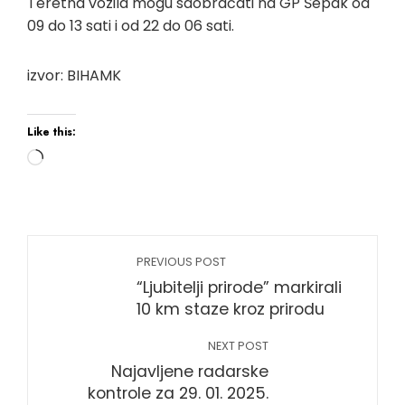
Teretna vozila mogu saobraćati na GP Šepak od
09 do 13 sati i od 22 do 06 sati.
izvor: BIHAMK
Like this:
Loading…
PREVIOUS POST
“Ljubitelji prirode” markirali
10 km staze kroz prirodu
NEXT POST
Najavljene radarske
kontrole za 29. 01. 2025.