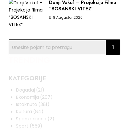
Donji Vakuf – Projekcija Filma
“BOSANSKI VITEZ”
8 Augusta, 2026
TRENDING
KATEGORIJE
Događaj
(21)
Ekonomija
(207)
Istaknuto
(381)
Kultura
(84)
Sponzorisano
(2)
Sport
(559)