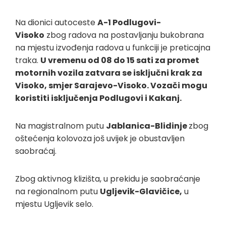
Na dionici autoceste
A-1 Podlugovi-
Visoko
zbog radova na postavljanju bukobrana
na mjestu izvođenja radova u funkciji je preticajna
traka.
U vremenu od 08 do 15 sati za promet
motornih vozila zatvara se isključni krak za
Visoko, smjer Sarajevo-Visoko. Vozači mogu
koristiti isključenja Podlugovi i Kakanj.
Na magistralnom putu
Jablanica-Blidinje
zbog
oštećenja kolovoza još uvijek je obustavljen
saobraćaj.
Zbog aktivnog klizišta, u prekidu je saobraćanje
na regionalnom putu
Ugljevik-Glavičice,
u
mjestu Ugljevik selo.