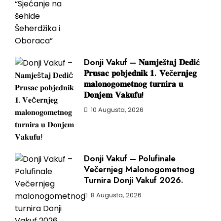
Donji Vakuf – 𝐍𝐚𝐦𝐣𝐞št𝐚𝐣 𝐃𝐞𝐝𝐢ć
𝐏𝐫𝐮𝐬𝐚𝐜 𝐩𝐨𝐛𝐣𝐞𝐝𝐧𝐢𝐤 𝟏. 𝐕𝐞č𝐞𝐫𝐧𝐣𝐞𝐠
𝐦𝐚𝐥𝐨𝐧𝐨𝐠𝐨𝐦𝐞𝐭𝐧𝐨𝐠 𝐭𝐮𝐫𝐧𝐢𝐫𝐚 𝐮
𝐃𝐨𝐧𝐣𝐞𝐦 𝐕𝐚𝐤𝐮𝐟𝐮!
10 Augusta, 2026
Donji Vakuf – Polufinale
Večernjeg Malonogometnog
Turnira Donji Vakuf 2026.
8 Augusta, 2026