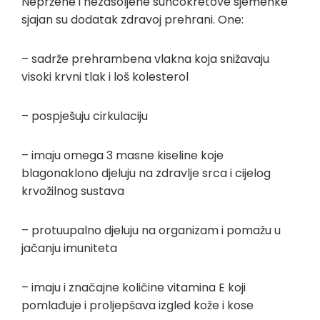
Nepržene i nezasoljene suncokretove sjemenke
sjajan su dodatak zdravoj prehrani. One:
– sadrže prehrambena vlakna koja snižavaju
visoki krvni tlak i loš kolesterol
– pospješuju cirkulaciju
– imaju omega 3 masne kiseline koje
blagonaklono djeluju na zdravlje srca i cijelog
krvožilnog sustava
– protuupalno djeluju na organizam i pomažu u
jačanju imuniteta
– imaju i značajne količine vitamina E koji
pomlađuje i proljepšava izgled kože i kose