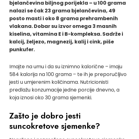
bjelančevina biljnog porijekla – u 100 grama
nalazi se čak 23 grama bjelančevina, 49
posto masti i oko 8 grama prehrambenih
vlakana. Dobar su izvor omega 3 masnih
kiselina, vitamina E i B-kompleksa. Sadrže i
kalcij, željezo, magnezij, kalij i cink, piše
punkufer.
Imajte na umu i da su iznimno kalorične – imaju
584 kalorija na 100 grama – te ih je preporučljivo
jesti u umjerenim količinama. Nutricionisti
predlažu konzumacije jedne porcije dnevno, a
koja iznosi oko 30 grama sjemenki.
Zašto je dobro jesti
suncokretove sjemenke?