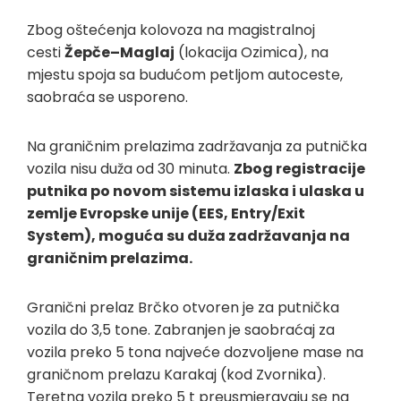
Zbog oštećenja kolovoza na magistralnoj
cesti
Žepče–Maglaj
(lokacija Ozimica), na
mjestu spoja sa budućom petljom autoceste,
saobraća se usporeno.
Na graničnim prelazima zadržavanja za putnička
vozila nisu duža od 30 minuta.
Zbog registracije
putnika po novom sistemu izlaska i ulaska u
zemlje Evropske unije (EES, Entry/Exit
System), moguća su duža zadržavanja na
graničnim prelazima.
Granični prelaz Brčko otvoren je za putnička
vozila do 3,5 tone. Zabranjen je saobraćaj za
vozila preko 5 tona najveće dozvoljene mase na
graničnom prelazu Karakaj (kod Zvornika).
Teretna vozila preko 5 t preusmjeravaju se na