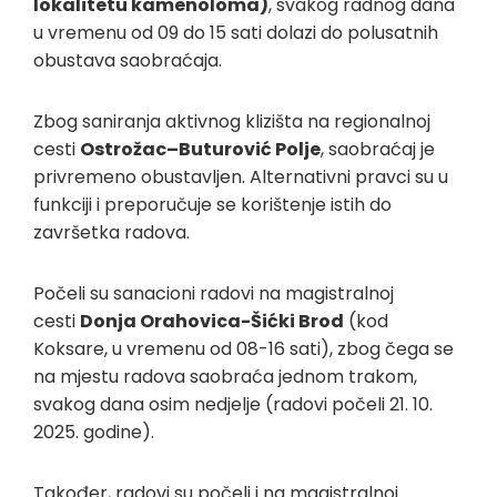
lokalitetu kamenoloma)
, svakog radnog dana
u vremenu od 09 do 15 sati dolazi do polusatnih
obustava saobraćaja.
Zbog saniranja aktivnog klizišta na regionalnoj
cesti
Ostrožac–Buturović Polje
, saobraćaj je
privremeno obustavljen. Alternativni pravci su u
funkciji i preporučuje se korištenje istih do
završetka radova.
Počeli su sanacioni radovi na magistralnoj
cesti
Donja Orahovica-Šićki Brod
(kod
Koksare, u vremenu od 08-16 sati), zbog čega se
na mjestu radova saobraća jednom trakom,
svakog dana osim nedjelje (radovi počeli 21. 10.
2025. godine).
Također, radovi su počeli i na magistralnoj