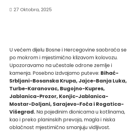
27 Oktobra, 2025
U većem dijelu Bosne i Hercegovine saobraća se
po mokrom i mjestimično klizavom kolovozu.
Upozoravamo na učestale odrone zemlje i
kamenja. Posebno izdvajamo puteve:
Bihać-
Srbljani-Bosanska Krupa, Jajce-Banja Luka,
Turbe-Karanovac, Bugojno-Kupres,
Jablanica-Prozor, Konjic-Jablanica-
Mostar-Doljani, Sarajevo-Foča i Rogatica-
Višegrad.
Na pojedinim dionicama u kotlinama,
kao i preko planinskih prevoja, magla i niska
oblačnost mjestimično smanjuju vidljivost.