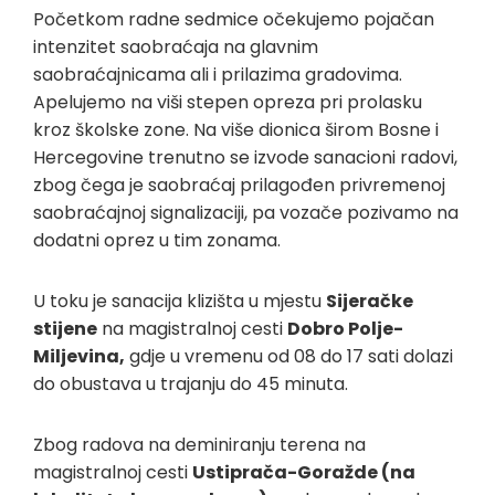
Početkom radne sedmice očekujemo pojačan
intenzitet saobraćaja na glavnim
saobraćajnicama ali i prilazima gradovima.
Apelujemo na viši stepen opreza pri prolasku
kroz školske zone. Na više dionica širom Bosne i
Hercegovine trenutno se izvode sanacioni radovi,
zbog čega je saobraćaj prilagođen privremenoj
saobraćajnoj signalizaciji, pa vozače pozivamo na
dodatni oprez u tim zonama.
U toku je sanacija klizišta u mjestu
Sijeračke
stijene
na magistralnoj cesti
Dobro Polje-
Miljevina,
gdje u vremenu od 08 do 17 sati dolazi
do obustava u trajanju do 45 minuta.
Zbog radova na deminiranju terena na
magistralnoj cesti
Ustiprača-Goražde (na