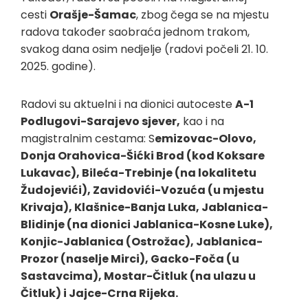
cesti
Orašje-Šamac
, zbog čega se na mjestu
radova također saobraća jednom trakom,
svakog dana osim nedjelje (radovi počeli 21. 10.
2025. godine).
Radovi su aktuelni i na dionici autoceste
A-1
Podlugovi-Sarajevo sjever,
kao i na
magistralnim cestama: S
emizovac-Olovo,
Donja Orahovica-Šićki Brod (kod Koksare
Lukavac), Bileća-Trebinje (na lokalitetu
Žudojevići), Zavidovići-Vozuća (u mjestu
Krivaja), Klašnice-Banja Luka, Jablanica-
Blidinje (na dionici Jablanica-Kosne Luke),
Konjic-Jablanica (Ostrožac), Jablanica-
Prozor (naselje Mirci), Gacko-Foča (u
Sastavcima), Mostar-Čitluk (na ulazu u
Čitluk) i Jajce-Crna Rijeka.