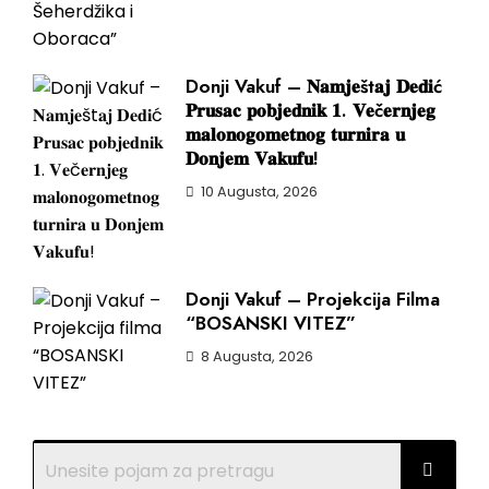
Donji Vakuf – 𝐍𝐚𝐦𝐣𝐞št𝐚𝐣 𝐃𝐞𝐝𝐢ć
𝐏𝐫𝐮𝐬𝐚𝐜 𝐩𝐨𝐛𝐣𝐞𝐝𝐧𝐢𝐤 𝟏. 𝐕𝐞č𝐞𝐫𝐧𝐣𝐞𝐠
𝐦𝐚𝐥𝐨𝐧𝐨𝐠𝐨𝐦𝐞𝐭𝐧𝐨𝐠 𝐭𝐮𝐫𝐧𝐢𝐫𝐚 𝐮
𝐃𝐨𝐧𝐣𝐞𝐦 𝐕𝐚𝐤𝐮𝐟𝐮!
10 Augusta, 2026
Donji Vakuf – Projekcija Filma
“BOSANSKI VITEZ”
8 Augusta, 2026