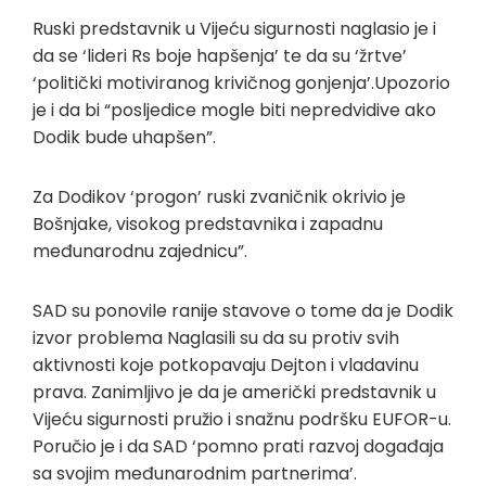
Ruski predstavnik u Vijeću sigurnosti naglasio je i
da se ‘lideri Rs boje hapšenja’ te da su ‘žrtve’
‘politički motiviranog krivičnog gonjenja’.Upozorio
je i da bi “posljedice mogle biti nepredvidive ako
Dodik bude uhapšen”.
Za Dodikov ‘progon’ ruski zvaničnik okrivio je
Bošnjake, visokog predstavnika i zapadnu
međunarodnu zajednicu”.
SAD su ponovile ranije stavove o tome da je Dodik
izvor problema Naglasili su da su protiv svih
aktivnosti koje potkopavaju Dejton i vladavinu
prava. Zanimljivo je da je američki predstavnik u
Vijeću sigurnosti pružio i snažnu podršku EUFOR-u.
Poručio je i da SAD ‘pomno prati razvoj događaja
sa svojim međunarodnim partnerima’.