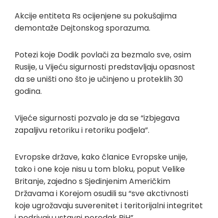
Akcije entiteta Rs ocijenjene su pokušajima
demontaže Dejtonskog sporazuma.
Potezi koje Dodik povlači za bezmalo sve, osim
Rusije, u Vijeću sigurnosti predstavljaju opasnost
da se uništi ono što je učinjeno u proteklih 30
godina.
Vijeće sigurnosti pozvalo je da se “izbjegava
zapaljivu retoriku i retoriku podjela”.
Evropske države, kako članice Evropske unije,
tako i one koje nisu u tom bloku, poput Velike
Britanje, zajedno s Sjedinjenim Američkim
Državama i Korejom osudili su “sve akctivnosti
koje ugrožavaju suverenitet i teritorijalni integritet
i podrivaju ustavni poredak BiH”.