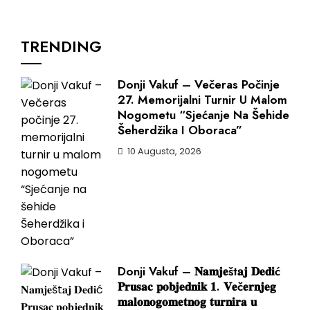
TRENDING
Donji Vakuf – Večeras Počinje
27. Memorijalni Turnir U Malom
Nogometu “Sjećanje Na Šehide
Šeherdžika I Oboraca”
10 Augusta, 2026
Donji Vakuf – 𝐍𝐚𝐦𝐣𝐞št𝐚𝐣 𝐃𝐞𝐝𝐢ć
𝐏𝐫𝐮𝐬𝐚𝐜 𝐩𝐨𝐛𝐣𝐞𝐝𝐧𝐢𝐤 𝟏. 𝐕𝐞č𝐞𝐫𝐧𝐣𝐞𝐠
𝐦𝐚𝐥𝐨𝐧𝐨𝐠𝐨𝐦𝐞𝐭𝐧𝐨𝐠 𝐭𝐮𝐫𝐧𝐢𝐫𝐚 𝐮