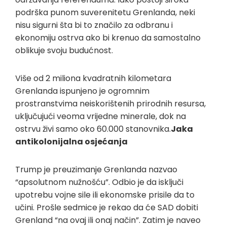
podrška punom suverenitetu Grenlanda, neki
nisu sigurni šta bi to značilo za odbranu i
ekonomiju ostrva ako bi krenuo da samostalno
oblikuje svoju budućnost.
Više od 2 miliona kvadratnih kilometara
Grenlanda ispunjeno je ogromnim
prostranstvima neiskorištenih prirodnih resursa,
uključujući veoma vrijedne minerale, dok na
ostrvu živi samo oko 60.000 stanovnika.
Jaka
antikolonijalna osjećanja
Trump je preuzimanje Grenlanda nazvao
“apsolutnom nužnošću”. Odbio je da isključi
upotrebu vojne sile ili ekonomske prisile da to
učini. Prošle sedmice je rekao da će SAD dobiti
Grenland “na ovaj ili onaj način”. Zatim je naveo