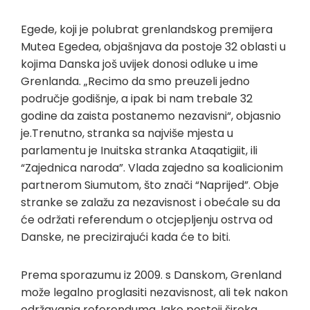
Egede, koji je polubrat grenlandskog premijera
Mutea Egedea, objašnjava da postoje 32 oblasti u
kojima Danska još uvijek donosi odluke u ime
Grenlanda. „Recimo da smo preuzeli jedno
područje godišnje, a ipak bi nam trebale 32
godine da zaista postanemo nezavisni“, objasnio
je.Trenutno, stranka sa najviše mjesta u
parlamentu je Inuitska stranka Ataqatigiit, ili
“Zajednica naroda”. Vlada zajedno sa koalicionim
partnerom Siumutom, što znači “Naprijed”. Obje
stranke se zalažu za nezavisnost i obećale su da
će održati referendum o otcjepljenju ostrva od
Danske, ne precizirajući kada će to biti.
Prema sporazumu iz 2009. s Danskom, Grenland
može legalno proglasiti nezavisnost, ali tek nakon
održavanja referenduma. Iako postoji široka