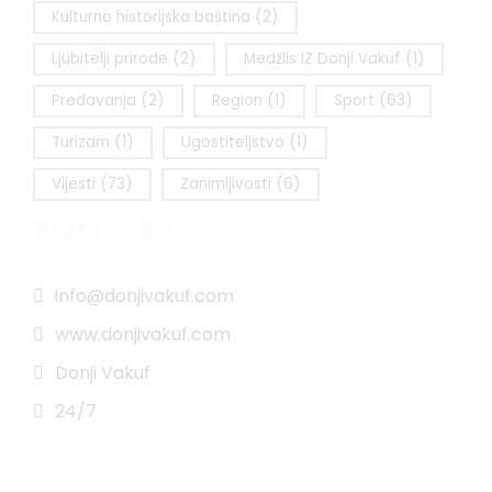
Kulturno historijska baština
(2)
Ljubitelji prirode
(2)
Medžlis IZ Donji Vakuf
(1)
Predavanja
(2)
Region
(1)
Sport
(63)
Turizam
(1)
Ugostiteljstvo
(1)
Vijesti
(73)
Zanimljivosti
(6)
KONTAKT
info@donjivakuf.com
www.donjivakuf.com
Donji Vakuf
24/7
Impressum
|
Pravila korištenja