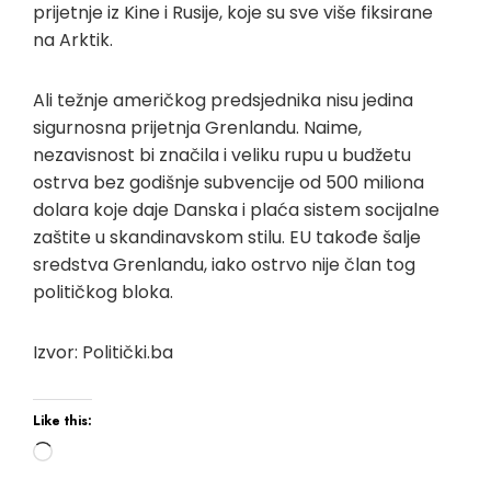
prijetnje iz Kine i Rusije, koje su sve više fiksirane
na Arktik.
Ali težnje američkog predsjednika nisu jedina
sigurnosna prijetnja Grenlandu. Naime,
nezavisnost bi značila i veliku rupu u budžetu
ostrva bez godišnje subvencije od 500 miliona
dolara koje daje Danska i plaća sistem socijalne
zaštite u skandinavskom stilu. EU takođe šalje
sredstva Grenlandu, iako ostrvo nije član tog
političkog bloka.
Izvor: Politički.ba
Like this:
Loading…