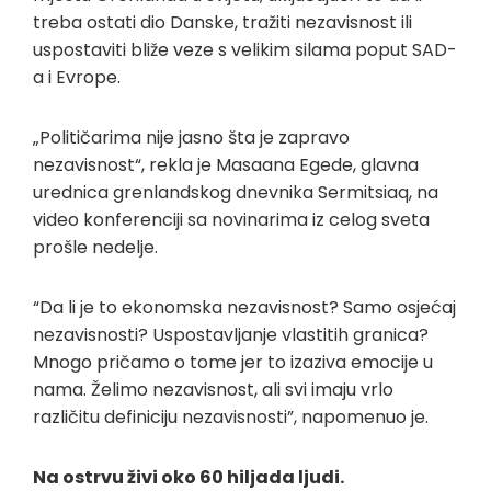
treba ostati dio Danske, tražiti nezavisnost ili
uspostaviti bliže veze s velikim silama poput SAD-
a i Evrope.
„Političarima nije jasno šta je zapravo
nezavisnost“, rekla je Masaana Egede, glavna
urednica grenlandskog dnevnika Sermitsiaq, na
video konferenciji sa novinarima iz celog sveta
prošle nedelje.
“Da li je to ekonomska nezavisnost? Samo osjećaj
nezavisnosti? Uspostavljanje vlastitih granica?
Mnogo pričamo o tome jer to izaziva emocije u
nama. Želimo nezavisnost, ali svi imaju vrlo
različitu definiciju nezavisnosti”, napomenuo je.
Na ostrvu živi oko 60 hiljada ljudi.