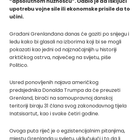
“apsolutnom nužnošću”. Odbio je da isključi
upotrebu vojne sile ili ekonomske prisile da to
učini.
Građani Grenlanđana danas će gaziti po snijegu i
ledu kako bi glasali na izborima koji bi se mogli
pokazati kao jedni od najznačajnijih u historiji
arktičkog ostrva, najvećeg na svijetu, piše
Politico.
Usred ponovljenih najava američkog
predsjednika Donalda Trumpa da će preuzeti
Grenland, birači na samoupravnoj danskoj
teritoriji biraju 31 člana svog zakonodavnog tijela
Inatsisartut, kao i svake četiri godine.
Ovoga puta riječ je o egzistencijalnim pitanjima,
mjestu Grenlanda u svijetu, uključujući i to da li