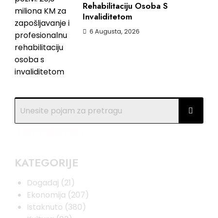
Rehabilitaciju Osoba S
Invaliditetom
6 Augusta, 2026
TRENDING
KATEGORIJE
Događaj
(21)
Ekonomija
(207)
Istaknuto
(380)