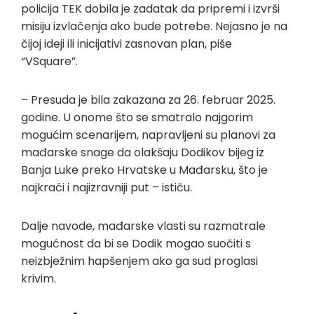
policija TEK dobila je zadatak da pripremi i izvrši
misiju izvlačenja ako bude potrebe. Nejasno je na
čijoj ideji ili inicijativi zasnovan plan, piše
“VSquare”.
– Presuda je bila zakazana za 26. februar 2025.
godine. U onome što se smatralo najgorim
mogućim scenarijem, napravljeni su planovi za
mađarske snage da olakšaju Dodikov bijeg iz
Banja Luke preko Hrvatske u Mađarsku, što je
najkraći i najizravniji put – ističu.
Dalje navode, mađarske vlasti su razmatrale
mogućnost da bi se Dodik mogao suočiti s
neizbježnim hapšenjem ako ga sud proglasi
krivim.