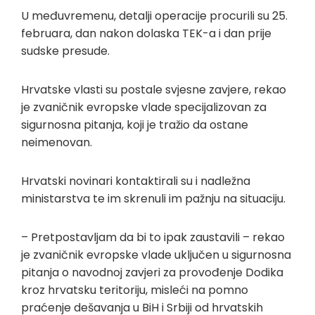
U međuvremenu, detalji operacije procurili su 25.
februara, dan nakon dolaska TEK-a i dan prije
sudske presude.
Hrvatske vlasti su postale svjesne zavjere, rekao
je zvaničnik evropske vlade specijalizovan za
sigurnosna pitanja, koji je tražio da ostane
neimenovan.
Hrvatski novinari kontaktirali su i nadležna
ministarstva te im skrenuli im pažnju na situaciju.
– Pretpostavljam da bi to ipak zaustavili – rekao
je zvaničnik evropske vlade uključen u sigurnosna
pitanja o navodnoj zavjeri za provođenje Dodika
kroz hrvatsku teritoriju, misleći na pomno
praćenje dešavanja u BiH i Srbiji od hrvatskih