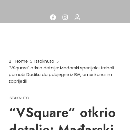
Home
Istaknuto
“VSquare” otkrio detalje: Mađarski specijalci trebali
pomoći Dodiku da pobjegne iz BiH, amerikanci im
zaprijetili
ISTAKNUTO
“VSquare” otkrio
detalje: Mađarski