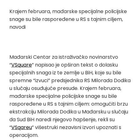
Krajem februara, mađarske specijalne policijske
snage su bile raspoređene u RS s tajnim ciljem,
navodi
Mađarski Centar za istraživačko novinarstvo
“
VSquare
” napisao je opširan tekst o dolasku
specijalnih snaga iz te zemlje u BiH, koje su bile
spremne “izvuci” predsjednika RS Milorada Dodika
u slučaju osuđujuće presude. Krajem februara,
mađarske specijalne policijske snage su bile
raspoređene u RS s tajnim ciljem: omogućiti brzu
ekstrakciju Milorada Dodika u Mađarsku u slučaju
da Sud BiH naredi njegovo hapšenje, rekli su
“
VSqareu
” višestruki nezavisni izvori upoznati s
operacijom.