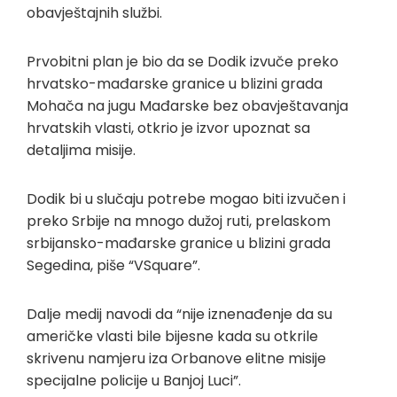
obavještajnih službi.
Prvobitni plan je bio da se Dodik izvuče preko
hrvatsko-mađarske granice u blizini grada
Mohača na jugu Mađarske bez obavještavanja
hrvatskih vlasti, otkrio je izvor upoznat sa
detaljima misije.
Dodik bi u slučaju potrebe mogao biti izvučen i
preko Srbije na mnogo dužoj ruti, prelaskom
srbijansko-mađarske granice u blizini grada
Segedina, piše “VSquare”.
Dalje medij navodi da “nije iznenađenje da su
američke vlasti bile bijesne kada su otkrile
skrivenu namjeru iza Orbanove elitne misije
specijalne policije u Banjoj Luci”.