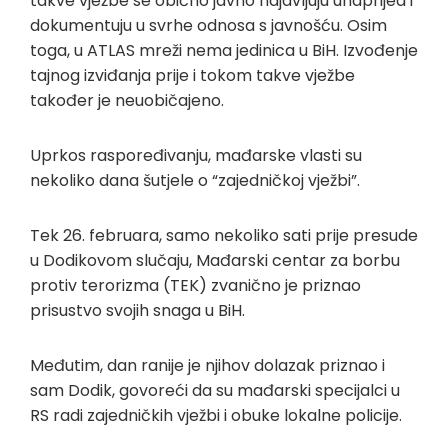
takve vježbe se obično javno najavljuju unaprijed i
dokumentuju u svrhe odnosa s javnošću. Osim
toga, u ATLAS mreži nema jedinica u BiH. Izvođenje
tajnog izviđanja prije i tokom takve vježbe
također je neuobičajeno.
Uprkos raspoređivanju, mađarske vlasti su
nekoliko dana šutjele o “zajedničkoj vježbi”.
Tek 26. februara, samo nekoliko sati prije presude
u Dodikovom slučaju, Mađarski centar za borbu
protiv terorizma (TEK) zvanično je priznao
prisustvo svojih snaga u BiH.
Međutim, dan ranije je njihov dolazak priznao i
sam Dodik, govoreći da su mađarski specijalci u
RS radi zajedničkih vježbi i obuke lokalne policije.