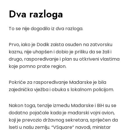
Dva razloga
To se nije dogodilo iz dva razloga.
Prvo, iako je Dodik zaista osuđen na zatvorsku
kaznu, nije uhapšen i dobio je priliku da se žali i
drugo, raspoređivanje i plan su otkriveni vlastima
koje pomno prate region.
Pokriće za raspoređivanje Mađarske je bila
zajednička vježba i obuka s lokalnom policijom.
Nakon toga, tenzije između Mađarske i BiH su se
dodatno pojačale kada je mađarski vojni avion,
koji je prevozio državnog sekretara, spriječen da
lseti u našu zemlju. “VSquare” navodi, ministar