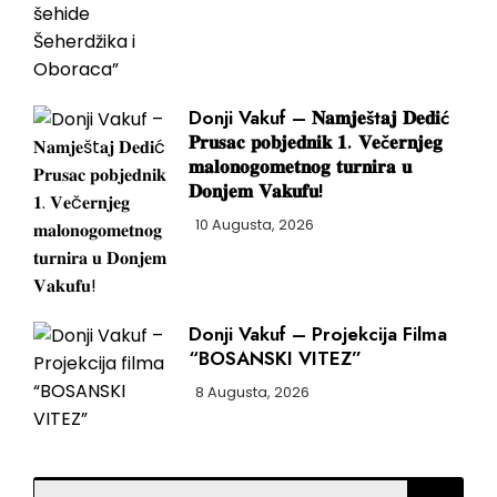
Donji Vakuf – 𝐍𝐚𝐦𝐣𝐞št𝐚𝐣 𝐃𝐞𝐝𝐢ć
𝐏𝐫𝐮𝐬𝐚𝐜 𝐩𝐨𝐛𝐣𝐞𝐝𝐧𝐢𝐤 𝟏. 𝐕𝐞č𝐞𝐫𝐧𝐣𝐞𝐠
𝐦𝐚𝐥𝐨𝐧𝐨𝐠𝐨𝐦𝐞𝐭𝐧𝐨𝐠 𝐭𝐮𝐫𝐧𝐢𝐫𝐚 𝐮
𝐃𝐨𝐧𝐣𝐞𝐦 𝐕𝐚𝐤𝐮𝐟𝐮!
10 Augusta, 2026
Donji Vakuf – Projekcija Filma
“BOSANSKI VITEZ”
8 Augusta, 2026