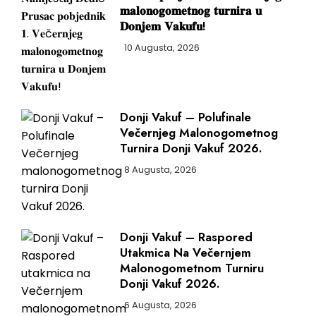
𝐦𝐚𝐥𝐨𝐧𝐨𝐠𝐨𝐦𝐞𝐭𝐧𝐨𝐠 𝐭𝐮𝐫𝐧𝐢𝐫𝐚 𝐮
𝐃𝐨𝐧𝐣𝐞𝐦 𝐕𝐚𝐤𝐮𝐟𝐮!
10 Augusta, 2026
Donji Vakuf – Polufinale
Večernjeg Malonogometnog
Turnira Donji Vakuf 2026.
8 Augusta, 2026
Donji Vakuf – Raspored
Utakmica Na Večernjem
Malonogometnom Turniru
Donji Vakuf 2026.
6 Augusta, 2026