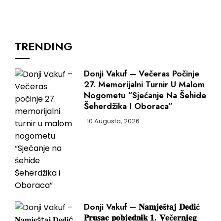
TRENDING
Donji Vakuf – Večeras Počinje
27. Memorijalni Turnir U Malom
Nogometu “Sjećanje Na Šehide
Šeherdžika I Oboraca”
10 Augusta, 2026
Donji Vakuf – 𝐍𝐚𝐦𝐣𝐞št𝐚𝐣 𝐃𝐞𝐝𝐢ć
𝐏𝐫𝐮𝐬𝐚𝐜 𝐩𝐨𝐛𝐣𝐞𝐝𝐧𝐢𝐤 𝟏. 𝐕𝐞č𝐞𝐫𝐧𝐣𝐞𝐠