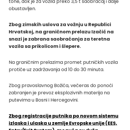
tone, dok je za vozila preko 3,5 t saobraćaj i dalje
obustavljen.
Zbog zimskih uslova za vožnju u Republici
Hrvatskoj, na graničnom prelazu Izačić na
snazi je zabrana saobraćanja za teretna
vozila sa prikolicom i šlepere.
Na graničnim prelazima promet putničkih vozila
protiče uz zadržavanja od 10 do 30 minuta.
Zbog pravoslavnog Božića, večeras do ponoći
zabranjen je prevoz eksplozivnih materija na
putevima u Bosni i Hercegovini.
Zbog registracije putnika po novom sistemu
izlaska i ulaska u zemlje Evropske unije (EES,