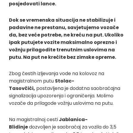
posjedovati lance.
Dok se vremenska situacija ne stabilizuje i
padavine ne prestanu, savjetujemo vozače
da, bez veće potrebe, ne kreću na put. Ukoliko
ipak putujete vozite maksimalno oprezno i
vožnju prilagodite trenutnim uslovima na
putu. Na put ne krećite bez zimske opreme.
Zbog čestih izljevanja vode na kolovoz na
magistralnom putu
Stolac-
Tasovčići,
postavljena je dodatna saobraćajna
signalizacija upozorenja i ograničenja. Molimo
vozače da prilagode vožnju uslovima na putu.
Na magistralnoj cesti
Jablanica-
Blidinje
dozvoljen je saobraćaj za vozila do 3,5