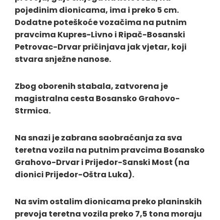
pojedinim dionicama, ima i preko 5 cm.
Dodatne poteškoće vozačima na putnim
pravcima Kupres-Livno i Ripač-Bosanski
Petrovac-Drvar pričinjava jak vjetar, koji
stvara snježne nanose.
Zbog oborenih stabala, zatvorena je
magistralna cesta Bosansko Grahovo-
Strmica.
Na snazi je zabrana saobraćanja za sva
teretna vozila na putnim pravcima Bosansko
Grahovo-Drvar i Prijedor-Sanski Most (na
dionici Prijedor-Oštra Luka).
Na svim ostalim dionicama preko planinskih
prevoja teretna vozila preko 7,5 tona moraju