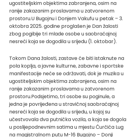
ugostiteljskim objektima zabranjena, osim na
ranije zakazanim proslavama u zatvorenom
prostoru.U Bugojnu i Donjem Vakufu u petak – 3.
oktobra 2025. godine proglašen je Dan žalosti
zbog pogibije tri mlade osobe u saobraćajnoj
nesreći koja se dogodila u srijedu (1. oktobar).
Tokom Dana žalosti, zastave će biti istaknute na
pola koplja, a javne kulturne, zabavne i sportske
manifestacije neće se održavati, dok je muzika u
ugostiteljskim objektima zabranjena, osim na
ranije zakazanim proslavama u zatvorenom
prostoru.Podsjetimo, tri osobe su poginule, a
jedna je povrijeđena u stravičnoj saobraćajnoj
nesreći koja se dogodila u srijedu, u kojoj su
učestvovala dva putnička vozila, a koja se dogola
u poslijepodnevnim satima u mjestu Ćurčića Lug
na magistralnom putu M-16 Bugojno – Donji