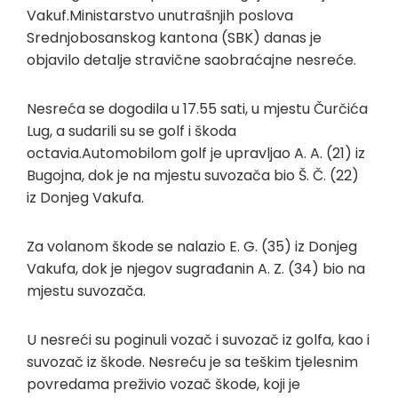
Vakuf.Ministarstvo unutrašnjih poslova
Srednjobosanskog kantona (SBK) danas je
objavilo detalje stravične saobraćajne nesreće.
Nesreća se dogodila u 17.55 sati, u mjestu Čurčića
Lug, a sudarili su se golf i škoda
octavia.Automobilom golf je upravljao A. A. (21) iz
Bugojna, dok je na mjestu suvozača bio Š. Č. (22)
iz Donjeg Vakufa.
Za volanom škode se nalazio E. G. (35) iz Donjeg
Vakufa, dok je njegov sugrađanin A. Z. (34) bio na
mjestu suvozača.
U nesreći su poginuli vozač i suvozač iz golfa, kao i
suvozač iz škode. Nesreću je sa teškim tjelesnim
povredama preživio vozač škode, koji je