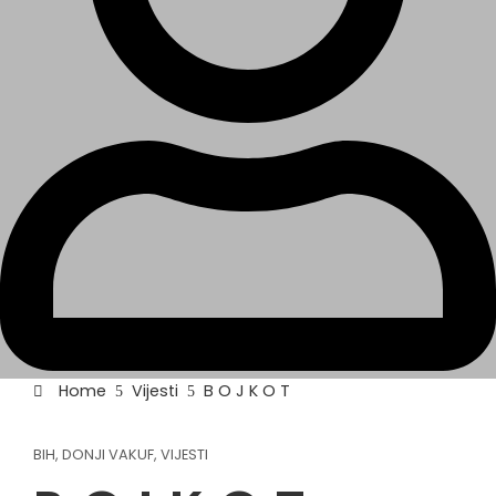
Home
Vijesti
B O J K O T
BIH
,
DONJI VAKUF
,
VIJESTI