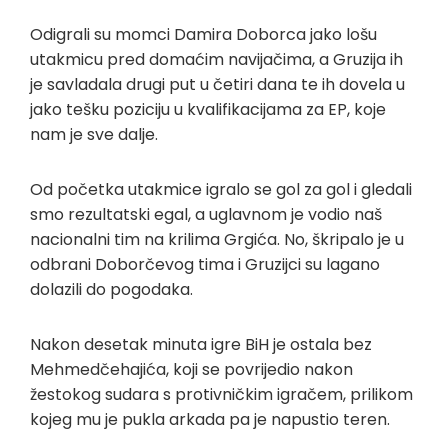
Odigrali su momci Damira Doborca jako lošu
utakmicu pred domaćim navijačima, a Gruzija ih
je savladala drugi put u četiri dana te ih dovela u
jako tešku poziciju u kvalifikacijama za EP, koje
nam je sve dalje.
Od početka utakmice igralo se gol za gol i gledali
smo rezultatski egal, a uglavnom je vodio naš
nacionalni tim na krilima Grgića. No, škripalo je u
odbrani Doborčevog tima i Gruzijci su lagano
dolazili do pogodaka.
Nakon desetak minuta igre BiH je ostala bez
Mehmedčehajića, koji se povrijedio nakon
žestokog sudara s protivničkim igračem, prilikom
kojeg mu je pukla arkada pa je napustio teren.