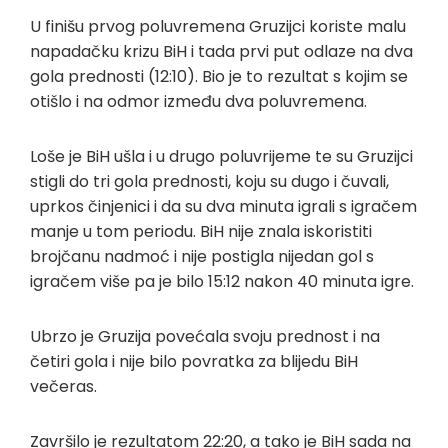
U finišu prvog poluvremena Gruzijci koriste malu
napadačku krizu BiH i tada prvi put odlaze na dva
gola prednosti (12:10). Bio je to rezultat s kojim se
otišlo i na odmor između dva poluvremena.
Loše je BiH ušla i u drugo poluvrijeme te su Gruzijci
stigli do tri gola prednosti, koju su dugo i čuvali,
uprkos činjenici i da su dva minuta igrali s igračem
manje u tom periodu. BiH nije znala iskoristiti
brojčanu nadmoć i nije postigla nijedan gol s
igračem više pa je bilo 15:12 nakon 40 minuta igre.
Ubrzo je Gruzija povećala svoju prednost i na
četiri gola i nije bilo povratka za blijedu BiH
večeras.
Završilo je rezultatom 22:20, a tako je BiH sada na