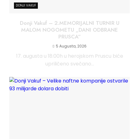
DONJI VAKUF
Donji Vakuf – 2.MEMORIJALNI TURNIR U
MALOM NOGOMETU „DANI ODBRANE
PRUSCA“
5 Augusta, 2026
17. augusta u 18:00h u herojskom Pruscu biće
upriličeno svečano...