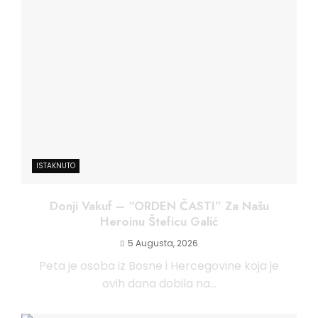
ISTAKNUTO
Donji Vakuf – “ORDEN ČASTI” Za Našu
Heroinu Šteficu Galić
5 Augusta, 2026
Peta je osoba iz Bosne i Hercegovine koja je
ovih dana dobila na...