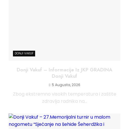
DONJI VAKUF
Donji Vakuf – Informacije Iz JKP GRADINA
Donji Vakuf
5 Augusta, 2026
Zbog ekstremno visokih temperatura i zaštite
zdravlja radnika na...