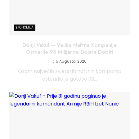
EKONOMIJA
Donji Vakuf – Velike Naftne Kompanije
Ostvarile 93 Milijarde Dolara Dobiti
5 Augusta, 2026
Osam najvećih svjetskih naftnih kompanija
ostvarilo je gotovo 93...