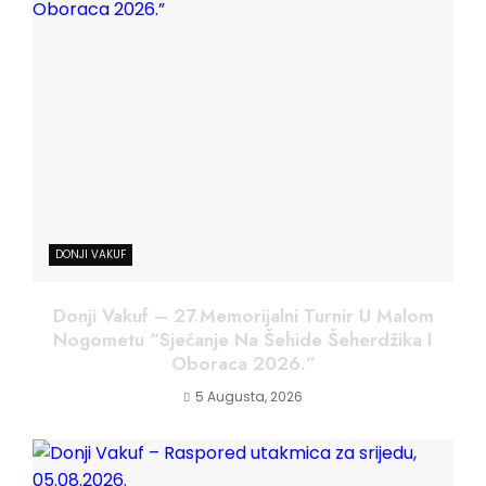
DONJI VAKUF
Donji Vakuf – 27.Memorijalni Turnir U Malom
Nogometu “Sjećanje Na Šehide Šeherdžika I
Oboraca 2026.”
5 Augusta, 2026