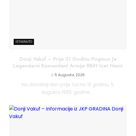
ISTAKNUTO
Donji Vakuf – Prije 31 Godinu Poginuo Je
Legendarni Komandant Armije RBiH Izet Nanić
5 Augusta, 2026
Na današnji dan prije tačno 31 godinu, 5.
augusta 1995. godine, ...