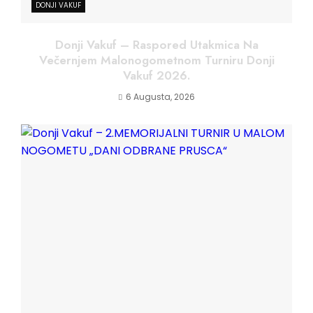
DONJI VAKUF
Donji Vakuf – Raspored Utakmica Na
Večernjem Malonogometnom Turniru Donji
Vakuf 2026.
6 Augusta, 2026