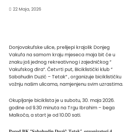
22 Maja, 2026
Donjovakufske ulice, prelijepi krajolik Donjeg
Vakufa na samom kraju mjeseca maja bit će u
znaku još jednog rekreativnog i zajedničkog ”
Vakufskog đira”. Četvrti put, Biciklistički klub ”
Sabahudin Duzić – Tetak” , organizuje biciklističku
vožnju našim ulicama, namjenjenu svim uzrastima.
Okupljanje biciklista je u subotu, 30. maja 2026.
godine od 9.30 minuta na Trgu Ibrahim – bega
Malkoča, a start je od 10.00 sati.
𝐏𝐨𝐫𝐞𝐝 𝐁𝐊 “𝐒𝐚𝐛𝐚𝐡𝐮𝐝𝐢𝐧 𝐃𝐮𝐳𝐢ć 𝐓𝐞𝐭𝐚𝐤”, 𝐨𝐫𝐠𝐚𝐧𝐢𝐳𝐚𝐭𝐨𝐫𝐢 𝟒.