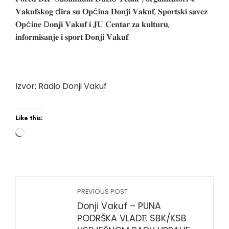
𝐕𝐚𝐤𝐮𝐟𝐬𝐤𝐨𝐠 đ𝐢𝐫𝐚 𝐬𝐮 𝐎𝐩ć𝐢𝐧𝐚 𝐃𝐨𝐧𝐣𝐢 𝐕𝐚𝐤𝐮𝐟, 𝐒𝐩𝐨𝐫𝐭𝐬𝐤𝐢 𝐬𝐚𝐯𝐞𝐳
𝐎𝐩ć𝐢𝐧𝐞 D𝐨𝐧𝐣𝐢 𝐕𝐚𝐤𝐮𝐟 𝐢 𝐉𝐔 𝐂𝐞𝐧𝐭𝐚𝐫 𝐳𝐚 𝐤𝐮𝐥𝐭𝐮𝐫𝐮,
𝐢𝐧𝐟𝐨𝐫𝐦𝐢𝐬𝐚𝐧𝐣𝐞 𝐢 𝐬𝐩𝐨𝐫𝐭 𝐃𝐨𝐧𝐣𝐢 𝐕𝐚𝐤𝐮𝐟.
Izvor: Radio Donji Vakuf
Like this:
PREVIOUS POST
Donji Vakuf – PUNA
PODRŠKA VLADЕ SBK/KSB