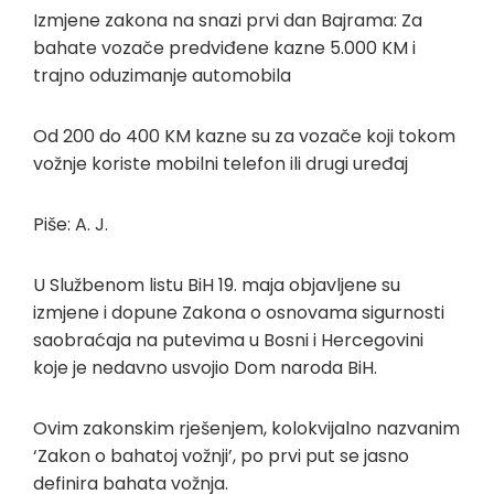
Izmjene zakona na snazi prvi dan Bajrama: Za
bahate vozače predviđene kazne 5.000 KM i
trajno oduzimanje automobila
Od 200 do 400 KM kazne su za vozače koji tokom
vožnje koriste mobilni telefon ili drugi uređaj
Piše: A. J.
U Službenom listu BiH 19. maja objavljene su
izmjene i dopune Zakona o osnovama sigurnosti
saobraćaja na putevima u Bosni i Hercegovini
koje je nedavno usvojio Dom naroda BiH.
Ovim zakonskim rješenjem, kolokvijalno nazvanim
‘Zakon o bahatoj vožnji’, po prvi put se jasno
definira bahata vožnja.