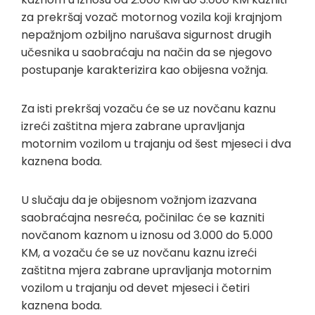
za prekršaj vozač motornog vozila koji krajnjom
nepažnjom ozbiljno narušava sigurnost drugih
učesnika u saobraćaju na način da se njegovo
postupanje karakterizira kao obijesna vožnja.
Za isti prekršaj vozaču će se uz novčanu kaznu
izreći zaštitna mjera zabrane upravljanja
motornim vozilom u trajanju od šest mjeseci i dva
kaznena boda.
U slučaju da je obijesnom vožnjom izazvana
saobraćajna nesreća, počinilac će se kazniti
novčanom kaznom u iznosu od 3.000 do 5.000
KM, a vozaču će se uz novčanu kaznu izreći
zaštitna mjera zabrane upravljanja motornim
vozilom u trajanju od devet mjeseci i četiri
kaznena boda.