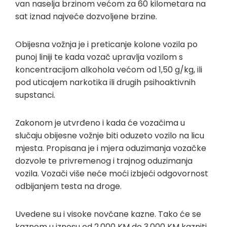
van naselja brzinom većom za 60 kilometara na
sat iznad najveće dozvoljene brzine.
Obijesna vožnja je i preticanje kolone vozila po
punoj liniji te kada vozač upravlja vozilom s
koncentracijom alkohola većom od 1,50 g/kg, ili
pod uticajem narkotika ili drugih psihoaktivnih
supstanci.
Zakonom je utvrđeno i kada će vozačima u
slučaju obijesne vožnje biti oduzeto vozilo na licu
mjesta. Propisana je i mjera oduzimanja vozačke
dozvole te privremenog i trajnog oduzimanja
vozila. Vozači više neće moći izbjeći odgovornost
odbijanjem testa na droge.
Uvedene su i visoke novčane kazne. Tako će se
kaznom u iznosu od 2.000 KM do 3.000 KM kazniti