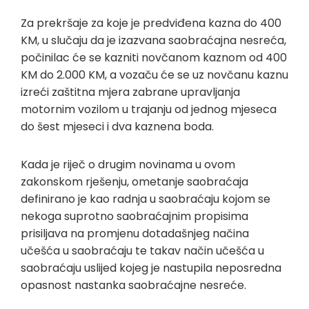
Za prekršaje za koje je predviđena kazna do 400
KM, u slučaju da je izazvana saobraćajna nesreća,
počinilac će se kazniti novčanom kaznom od 400
KM do 2.000 KM, a vozaču će se uz novčanu kaznu
izreći zaštitna mjera zabrane upravljanja
motornim vozilom u trajanju od jednog mjeseca
do šest mjeseci i dva kaznena boda.
Kada je riječ o drugim novinama u ovom
zakonskom rješenju, ometanje saobraćaja
definirano je kao radnja u saobraćaju kojom se
nekoga suprotno saobraćajnim propisima
prisiljava na promjenu dotadašnjeg načina
učešća u saobraćaju te takav način učešća u
saobraćaju uslijed kojeg je nastupila neposredna
opasnost nastanka saobraćajne nesreće.