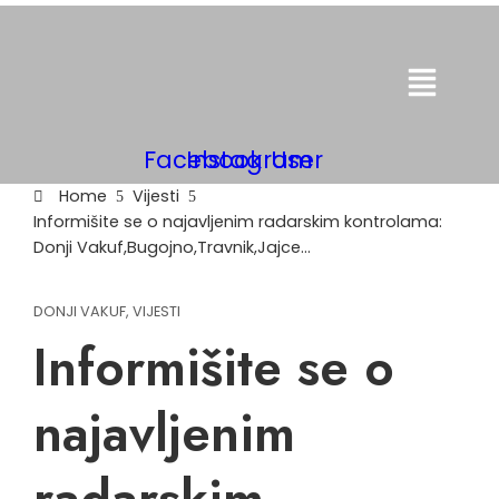
Menu
Facebook
Instagram
User
Home
Vijesti
Informišite se o najavljenim radarskim kontrolama:
Donji Vakuf,Bugojno,Travnik,Jajce…
DONJI VAKUF
,
VIJESTI
Informišite se o
najavljenim
radarskim