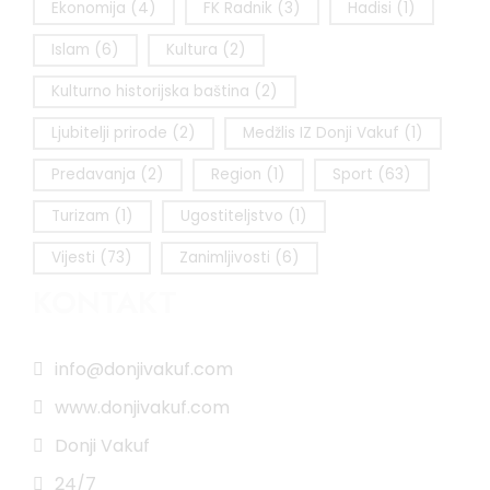
Ekonomija
(4)
FK Radnik
(3)
Hadisi
(1)
Islam
(6)
Kultura
(2)
Kulturno historijska baština
(2)
Ljubitelji prirode
(2)
Medžlis IZ Donji Vakuf
(1)
Predavanja
(2)
Region
(1)
Sport
(63)
Turizam
(1)
Ugostiteljstvo
(1)
Vijesti
(73)
Zanimljivosti
(6)
KONTAKT
info@donjivakuf.com
www.donjivakuf.com
Donji Vakuf
24/7