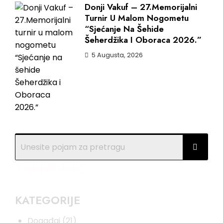
Donji Vakuf – 27.Memorijalni
Turnir U Malom Nogometu
“Sjećanje Na Šehide
Šeherdžika I Oboraca 2026.”
5 Augusta, 2026
TRENDING
KATEGORIJE
Događaj
(21)