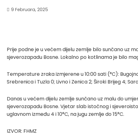
9 Februara, 2025
Prije podne je u većem dijelu zemlje bilo sunčano uz m
sjeverozapadu Bosne. Lokalno po kotlinama je bilo mag
Temperature zraka izmjerene u 10:00 sati (°C): Bugojno
Srebrenica i Tuzla 0; Livno i Zenica 2; Široki Brijeg 4; Sa
Danas u većem dijelu zemlje sunčano uz malu do umjere
sjeverozapadu Bosne. Vjetar slab istočnog i sjeveroi
uglavnom između 4 i 10°C, na jugu zemlje do 15°C.
IZVOR: FHMZ