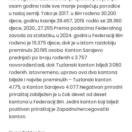
osam godina rode sve manje posjećuju porodice
u našoj zemlji. Tako je 2017. u BiH rođeno 30.200
djece, godinu kasnije 29.467, 2019. rodilo se 28.360
djece, 2020., 27.255.Prema podacima Federalnog
zavoda za statistiku, u 2024. godini u Federaciji BiH
rođeno je 15.375 djece, dok je u istom razdoblju
preminulo 20.195 osoba. Kanton Sarajevo
prednjači po broju rođenih s 3.757
novorođenčadi, dok Tuzlanski kanton bilježi 3.080
rođenih. Istovremeno, upravo ova dva kantona
bilježe i najviše preminulih – Tuzlanski kanton
4.175, a Kanton Sarajevo 4.077.Negativan prirodni
priraštaj zabilježen je u čak devet od deset
kantona u Federaciji BiH. Jedini kanton koji bilježi
pozitivan priraštaj je Zapadnohercegovački
kanton.