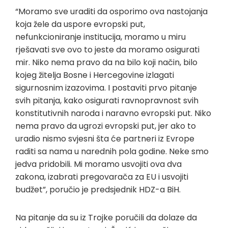
“Moramo sve uraditi da osporimo ova nastojanja
koja žele da uspore evropski put,
nefunkcioniranje institucija, moramo u miru
rješavati sve ovo to jeste da moramo osigurati
mir. Niko nema pravo da na bilo koji način, bilo
kojeg žitelja Bosne i Hercegovine izlagati
sigurnosnim izazovima. I postaviti prvo pitanje
svih pitanja, kako osigurati ravnopravnost svih
konstitutivnih naroda i naravno evropski put. Niko
nema pravo da ugrozi evropski put, jer ako to
uradio nismo svjesni šta će partneri iz Evrope
raditi sa nama u narednih pola godine. Neke smo
jedva pridobili. Mi moramo usvojiti ova dva
zakona, izabrati pregovarača za EU i usvojiti
budžet”, poručio je predsjednik HDZ-a BiH.
Na pitanje da su iz Trojke poručili da dolaze da