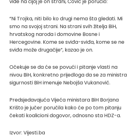
vide na čijoj je on strani, Čović je poručio:
“Ni Trojka, niti bilo ko drugi nema šta gledati. Mi
smo na svojoj strani. Na strani svih žitelja BiH,
hrvatskog naroda i domovine Bosne i
Hercegovine. Kome se sviđa-sviđa, kome se ne
sviđa može drugačije”, kazao je on.
Očekuje se da će se povući i pitanje vlasti na
nivou BiH, konkretno prijedloga da se za ministra
sigurnosti BiH imenuje Nebojša Vukanović.
Predsjedavajuća Vijeća ministara BiH Borjana
Krišto je jučer poručila kako će po tom pitanju
čekati koalicioni dogovor, odnosno sta HDZ-a.
Izvor: Vijesti.ba