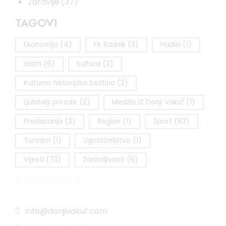
Zdravlje
(37)
TAGOVI
Ekonomija
(4)
FK Radnik
(3)
Hadisi
(1)
Islam
(6)
Kultura
(2)
Kulturno historijska baština
(2)
Ljubitelji prirode
(2)
Medžlis IZ Donji Vakuf
(1)
Predavanja
(2)
Region
(1)
Sport
(63)
Turizam
(1)
Ugostiteljstvo
(1)
Vijesti
(73)
Zanimljivosti
(6)
KONTAKT
info@donjivakuf.com