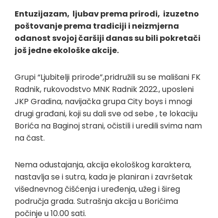
Entuzijazam, ljubav prema prirodi, izuzetno
poštovanje prema tradiciji i neizmjerna
odanost svojoj čaršiji danas su bili pokretači
još jedne ekološke akcije.
Grupi “Ljubitelji prirode”,pridružili su se mališani FK
Radnik, rukovodstvo MNK Radnik 2022., uposleni
JKP Gradina, navijačka grupa City boys i mnogi
drugi građani, koji su dali sve od sebe , te lokaciju
Borića na Baginoj strani, očistili i uredili svima nam
na čast.
Nema odustajanja, akcija ekološkog karaktera,
nastavlja se i sutra, kada je planiran i završetak
višednevnog čišćenja i uređenja, užeg i šireg
područja grada. Sutrašnja akcija u Borićima
počinje u 10.00 sati.