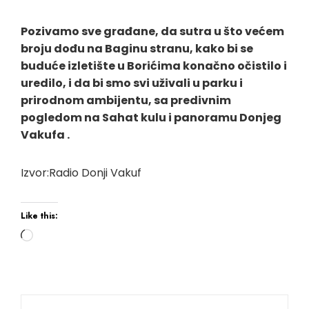
Pozivamo sve građane, da sutra u što većem
broju dođu na Baginu stranu, kako bi se
buduće izletište u Borićima konačno očistilo i
uredilo, i da bi smo svi uživali u parku i
prirodnom ambijentu, sa predivnim
pogledom na Sahat kulu i panoramu Donjeg
Vakufa .
Izvor:Radio Donji Vakuf
Like this:
Loading…