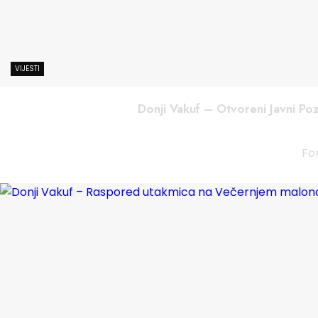
VIJESTI
Donji Vakuf – Otvoreni Javni Poz
Fon