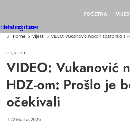
POČETNA
VIJES
acebook
Instagram
User
Home
Vijesti
VIDEO: Vukanović nakon sastanka s HD
BIH
,
VIJESTI
VIDEO: Vukanović n
HDZ-om: Prošlo je b
očekivali
22 Marta, 2025