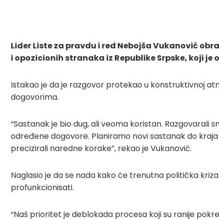
Lider Liste za pravdu i red Nebojša Vukanović ob
i opozicionih stranaka iz Republike Srpske, koji je
Istakao je da je razgovor protekao u konstruktivnoj atm
dogovorima.
“Sastanak je bio dug, ali veoma koristan. Razgovarali sm
određene dogovore. Planiramo novi sastanak do kraja mj
precizirali naredne korake”, rekao je Vukanović.
Naglasio je da se nada kako će trenutna politička kriza 
profunkcionisati.
“Naš prioritet je deblokada procesa koji su ranije pokre