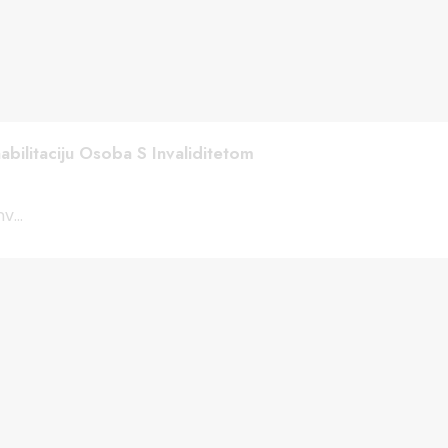
abilitaciju Osoba S Invaliditetom
v...