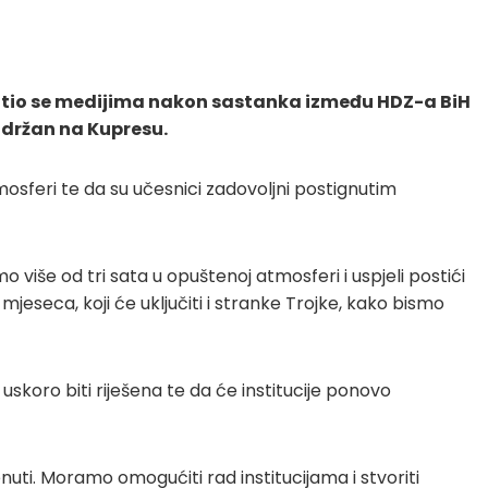
ratio se medijima nakon sastanka između HDZ-a BiH
 održan na Kupresu.
osferi te da su učesnici zadovoljni postignutim
o više od tri sata u opuštenoj atmosferi i uspjeli postići
eseca, koji će uključiti i stranke Trojke, kako bismo
uskoro biti riješena te da će institucije ponovo
nuti. Moramo omogućiti rad institucijama i stvoriti