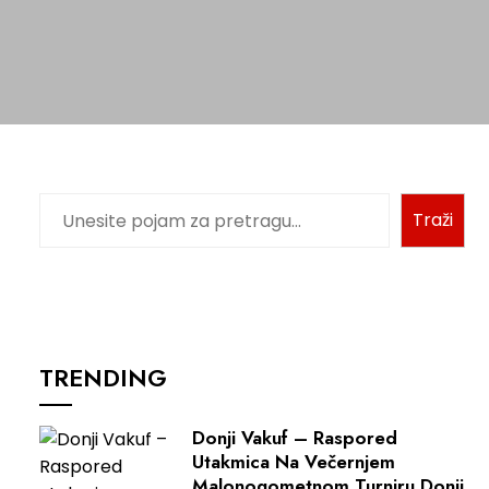
Pretraga
Traži
TRENDING
Donji Vakuf – Raspored
Utakmica Na Večernjem
Malonogometnom Turniru Donji