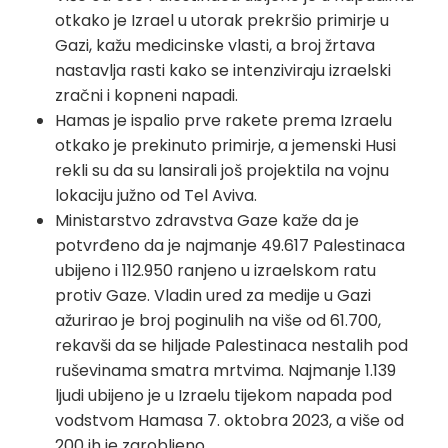
otkako je Izrael u utorak prekršio primirje u
Gazi, kažu medicinske vlasti, a broj žrtava
nastavlja rasti kako se intenziviraju izraelski
zračni i kopneni napadi.
Hamas je ispalio prve rakete prema Izraelu
otkako je prekinuto primirje, a jemenski Husi
rekli su da su lansirali još projektila na vojnu
lokaciju južno od Tel Aviva.
Ministarstvo zdravstva Gaze kaže da je
potvrđeno da je najmanje 49.617 Palestinaca
ubijeno i 112.950 ranjeno u izraelskom ratu
protiv Gaze. Vladin ured za medije u Gazi
ažurirao je broj poginulih na više od 61.700,
rekavši da se hiljade Palestinaca nestalih pod
ruševinama smatra mrtvima. Najmanje 1.139
ljudi ubijeno je u Izraelu tijekom napada pod
vodstvom Hamasa 7. oktobra 2023, a više od
200 ih je zarobljeno.