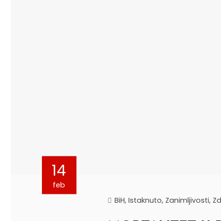
14
feb
BiH
,
Istaknuto
,
Zanimljivosti
,
Zd