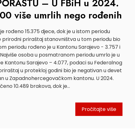
PORASTU – U FBiH u 2024.
000 više umrlih nego rođenih
H je rođeno 15.375 djece, dok je u istom periodu
e prirodni priraštaj stanovništva u tom periodu bio
tom periodu rođeno je u Kantonu Sarajevo - 3.757 i
 Najviše osoba u posmatranom periodu umrlo je u
e Kantonu Sarajevo – 4.077, podaci su Federalnog
priraštaj u protekloj godini bio je negativan u devet
van u Zapadnohercegovačkom kantonu. U 2024.
ljučeno 10.489 brakova, dok je…
Pročitajte više