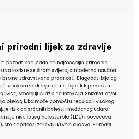
i prirodni lijek za zdravlje
a je poznat kao jedan od najmoćnijih prirodnih
ojstva koriste se širom svijeta, a moderna naučna
e brojne zdravstvene prednosti. Blagodati bijelog
ući visokom sadržaju alicina, bijeli luk pomaže u
gljivica, smanjujući rizik od infekcija. Snižava krvni
a bijelog luka može pomoći u regulaciji visokog
uje rizik od srčanih bolesti i moždanog udara.
anjuje nivo lošeg holesterola (LDL) i povećava
 što doprinosi zdravlju krvnih sudova. Prirodni