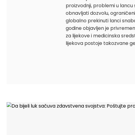
proizvodnji, problemi u lancu
obnavljati dozvolu, ograničeni
globalno prekinuti lanci snabd
godine objavljen je privremeni 
za lijekove i medicinska sred
lijekova postoje takozvane ge