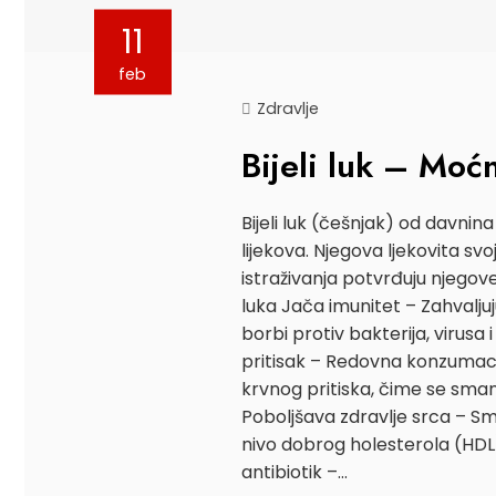
11
feb
Zdravlje
Bijeli luk – Moćn
Bijeli luk (češnjak) od davnin
lijekova. Njegova ljekovita sv
istraživanja potvrđuju njegov
luka Jača imunitet – Zahvaljuj
borbi protiv bakterija, virusa i 
pritisak – Redovna konzumacij
krvnog pritiska, čime se smanj
Poboljšava zdravlje srca – Sm
nivo dobrog holesterola (HDL),
antibiotik –…