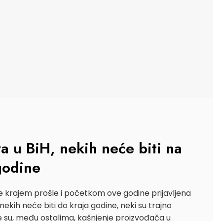
va u BiH, nekih neće biti na
 godine
e krajem prošle i početkom ove godine prijavljena
 nekih neće biti do kraja godine, neki su trajno
ce su, među ostalima, kašnjenje proizvođača u